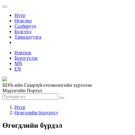
Нүүр
Өгөгдөл
Салбарууд
Бүлгүүд
Танилцуулга
Нэвтрэх
Бүртгүүлэх
MN
EN
ШУА-ийн Газарзүй-геоэкологийн хүрээлэн
Мэдлэгийн Портал
Нүүр
Өгөгдлийн бүрдлүүд
Өгөгдлийн бүрдэл