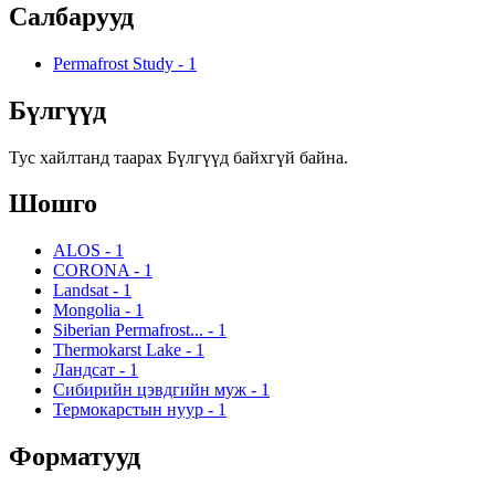
Салбарууд
Permafrost Study
-
1
Бүлгүүд
Тус хайлтанд таарах Бүлгүүд байхгүй байна.
Шошго
ALOS
-
1
CORONA
-
1
Landsat
-
1
Mongolia
-
1
Siberian Permafrost...
-
1
Thermokarst Lake
-
1
Ландсат
-
1
Сибирийн цэвдгийн муж
-
1
Термокарстын нуур
-
1
Форматууд