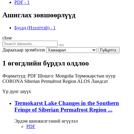
PDF
-
1
Ашиглах зөвшөөрлүүд
Бусад (Нээлттэй)
-
1
close
Дараахаар эрэмбэлэх
Гүйцэтгэ.
1 өгөгдлийн бүрдэл олдлоо
Форматууд:
PDF
Шошго:
Mongolia
Термокарстын нуур
CORONA
Siberian Permafrost Region
ALOS
Ландсат
Үр дүнг шүүх
Termokarst Lake Changes in the Southern
Fringe of Siberian Permafrost Region ...
Эрдэм шинжилгээний өгүүлэл
PDF