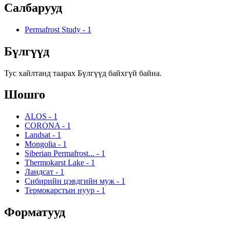
Салбарууд
Permafrost Study
-
1
Бүлгүүд
Тус хайлтанд таарах Бүлгүүд байхгүй байна.
Шошго
ALOS
-
1
CORONA
-
1
Landsat
-
1
Mongolia
-
1
Siberian Permafrost...
-
1
Thermokarst Lake
-
1
Ландсат
-
1
Сибирийн цэвдгийн муж
-
1
Термокарстын нуур
-
1
Форматууд