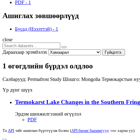
PDF
-
1
Ашиглах зөвшөөрлүүд
Бусад (Нээлттэй)
-
1
close
Дараахаар эрэмбэлэх
Гүйцэтгэ.
1 өгөгдлийн бүрдэл олдлоо
Салбарууд:
Permafrost Study
Шошго:
Mongolia
Термокарстын н
Үр дүнг шүүх
Termokarst Lake Changes in the Southern Fringe
Эрдэм шинжилгээний өгүүлэл
PDF
Та
API
-ийг ашиглан бүртгүүлж болно (
API бичиг баримтууд
-ээс харна уу).