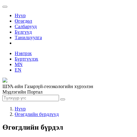
Нүүр
Өгөгдөл
Салбарууд
Бүлгүүд
Танилцуулга
Нэвтрэх
Бүртгүүлэх
MN
EN
ШУА-ийн Газарзүй-геоэкологийн хүрээлэн
Мэдлэгийн Портал
Нүүр
Өгөгдлийн бүрдлүүд
Өгөгдлийн бүрдэл