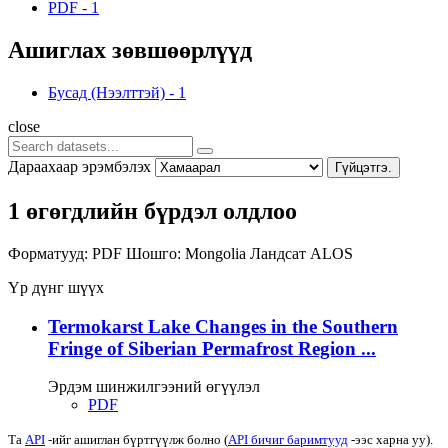
PDF
-
1
Ашиглах зөвшөөрлүүд
Бусад (Нээлттэй)
-
1
close
Дараахаар эрэмбэлэх
Гүйцэтгэ.
1 өгөгдлийн бүрдэл олдлоо
Форматууд:
PDF
Шошго:
Mongolia
Ландсат
ALOS
Үр дүнг шүүх
Termokarst Lake Changes in the Southern
Fringe of Siberian Permafrost Region ...
Эрдэм шинжилгээний өгүүлэл
PDF
Та
API
-ийг ашиглан бүртгүүлж болно (
API бичиг баримтууд
-ээс харна уу).