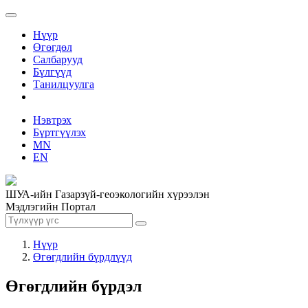
Нүүр
Өгөгдөл
Салбарууд
Бүлгүүд
Танилцуулга
Нэвтрэх
Бүртгүүлэх
MN
EN
ШУА-ийн Газарзүй-геоэкологийн хүрээлэн
Мэдлэгийн Портал
Нүүр
Өгөгдлийн бүрдлүүд
Өгөгдлийн бүрдэл