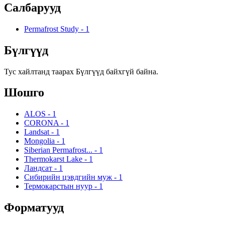
Салбарууд
Permafrost Study
-
1
Бүлгүүд
Тус хайлтанд таарах Бүлгүүд байхгүй байна.
Шошго
ALOS
-
1
CORONA
-
1
Landsat
-
1
Mongolia
-
1
Siberian Permafrost...
-
1
Thermokarst Lake
-
1
Ландсат
-
1
Сибирийн цэвдгийн муж
-
1
Термокарстын нуур
-
1
Форматууд