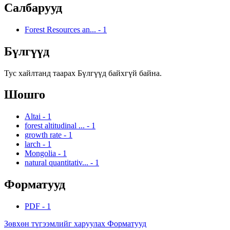
Салбарууд
Forest Resources an...
-
1
Бүлгүүд
Тус хайлтанд таарах Бүлгүүд байхгүй байна.
Шошго
Altai
-
1
forest altitudinal ...
-
1
growth rate
-
1
larch
-
1
Mongolia
-
1
natural quantitativ...
-
1
Форматууд
PDF
-
1
Зөвхөн түгээмлийг харуулах Форматууд