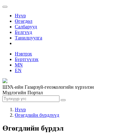
Нүүр
Өгөгдөл
Салбарууд
Бүлгүүд
Танилцуулга
Нэвтрэх
Бүртгүүлэх
MN
EN
ШУА-ийн Газарзүй-геоэкологийн хүрээлэн
Мэдлэгийн Портал
Нүүр
Өгөгдлийн бүрдлүүд
Өгөгдлийн бүрдэл