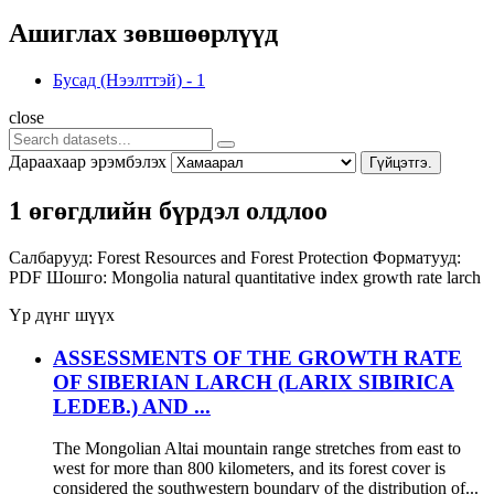
Ашиглах зөвшөөрлүүд
Бусад (Нээлттэй)
-
1
close
Дараахаар эрэмбэлэх
Гүйцэтгэ.
1 өгөгдлийн бүрдэл олдлоо
Салбарууд:
Forest Resources and Forest Protection
Форматууд:
PDF
Шошго:
Mongolia
natural quantitative index
growth rate
larch
Үр дүнг шүүх
ASSESSMENTS OF THE GROWTH RATE
OF SIBERIAN LARCH (LARIX SIBIRICA
LEDEB.) AND ...
The Mongolian Altai mountain range stretches from east to
west for more than 800 kilometers, and its forest cover is
considered the southwestern boundary of the distribution of...