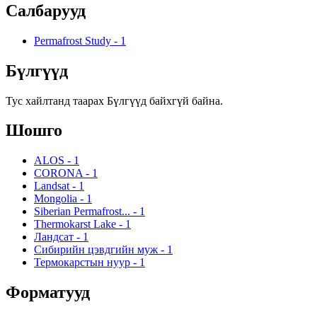
Салбарууд
Permafrost Study
-
1
Бүлгүүд
Тус хайлтанд таарах Бүлгүүд байхгүй байна.
Шошго
ALOS
-
1
CORONA
-
1
Landsat
-
1
Mongolia
-
1
Siberian Permafrost...
-
1
Thermokarst Lake
-
1
Ландсат
-
1
Сибирийн цэвдгийн муж
-
1
Термокарстын нуур
-
1
Форматууд