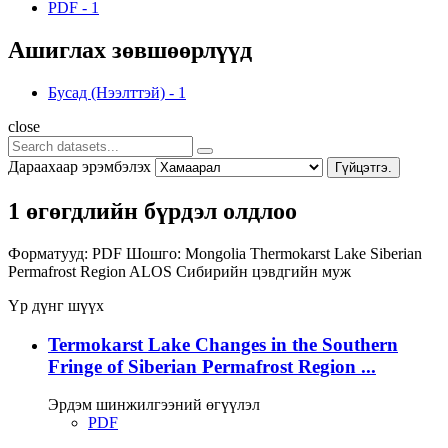
PDF
-
1
Ашиглах зөвшөөрлүүд
Бусад (Нээлттэй)
-
1
close
Дараахаар эрэмбэлэх
Гүйцэтгэ.
1 өгөгдлийн бүрдэл олдлоо
Форматууд:
PDF
Шошго:
Mongolia
Thermokarst Lake
Siberian
Permafrost Region
ALOS
Сибирийн цэвдгийн муж
Үр дүнг шүүх
Termokarst Lake Changes in the Southern
Fringe of Siberian Permafrost Region ...
Эрдэм шинжилгээний өгүүлэл
PDF