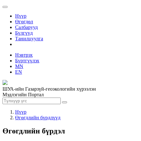
Нүүр
Өгөгдөл
Салбарууд
Бүлгүүд
Танилцуулга
Нэвтрэх
Бүртгүүлэх
MN
EN
ШУА-ийн Газарзүй-геоэкологийн хүрээлэн
Мэдлэгийн Портал
Нүүр
Өгөгдлийн бүрдлүүд
Өгөгдлийн бүрдэл