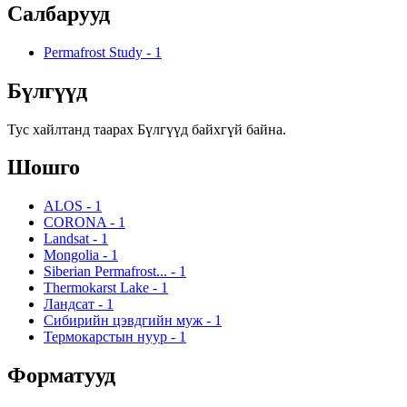
Салбарууд
Permafrost Study
-
1
Бүлгүүд
Тус хайлтанд таарах Бүлгүүд байхгүй байна.
Шошго
ALOS
-
1
CORONA
-
1
Landsat
-
1
Mongolia
-
1
Siberian Permafrost...
-
1
Thermokarst Lake
-
1
Ландсат
-
1
Сибирийн цэвдгийн муж
-
1
Термокарстын нуур
-
1
Форматууд