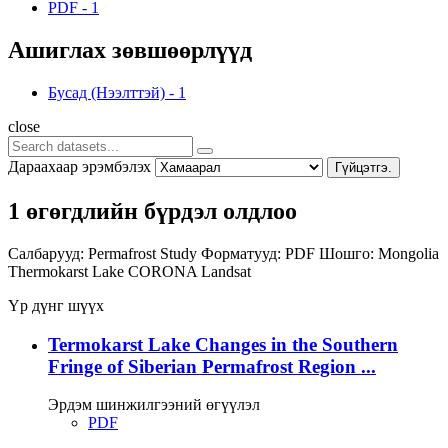
PDF
-
1
Ашиглах зөвшөөрлүүд
Бусад (Нээлттэй)
-
1
close
Дараахаар эрэмбэлэх
Гүйцэтгэ.
1 өгөгдлийн бүрдэл олдлоо
Салбарууд:
Permafrost Study
Форматууд:
PDF
Шошго:
Mongolia
Thermokarst Lake
CORONA
Landsat
Үр дүнг шүүх
Termokarst Lake Changes in the Southern
Fringe of Siberian Permafrost Region ...
Эрдэм шинжилгээний өгүүлэл
PDF