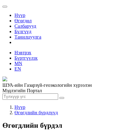
Нүүр
Өгөгдөл
Салбарууд
Бүлгүүд
Танилцуулга
Нэвтрэх
Бүртгүүлэх
MN
EN
ШУА-ийн Газарзүй-геоэкологийн хүрээлэн
Мэдлэгийн Портал
Нүүр
Өгөгдлийн бүрдлүүд
Өгөгдлийн бүрдэл