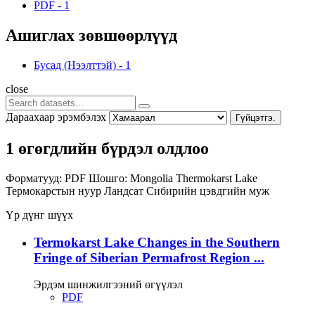
PDF
-
1
Ашиглах зөвшөөрлүүд
Бусад (Нээлттэй)
-
1
close
Дараахаар эрэмбэлэх
Гүйцэтгэ.
1 өгөгдлийн бүрдэл олдлоо
Форматууд:
PDF
Шошго:
Mongolia
Thermokarst Lake
Термокарстын нуур
Ландсат
Сибирийн цэвдгийн муж
Үр дүнг шүүх
Termokarst Lake Changes in the Southern
Fringe of Siberian Permafrost Region ...
Эрдэм шинжилгээний өгүүлэл
PDF