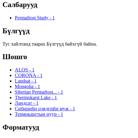
Салбарууд
Permafrost Study
-
1
Бүлгүүд
Тус хайлтанд таарах Бүлгүүд байхгүй байна.
Шошго
ALOS
-
1
CORONA
-
1
Landsat
-
1
Mongolia
-
1
Siberian Permafrost...
-
1
Thermokarst Lake
-
1
Ландсат
-
1
Сибирийн цэвдгийн муж
-
1
Термокарстын нуур
-
1
Форматууд