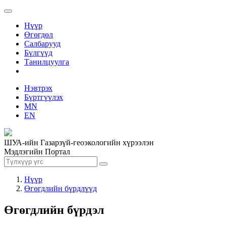
Нүүр
Өгөгдөл
Салбарууд
Бүлгүүд
Танилцуулга
Нэвтрэх
Бүртгүүлэх
MN
EN
ШУА-ийн Газарзүй-геоэкологийн хүрээлэн
Мэдлэгийн Портал
Нүүр
Өгөгдлийн бүрдлүүд
Өгөгдлийн бүрдэл