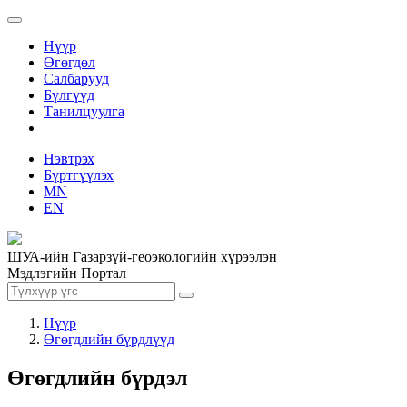
Нүүр
Өгөгдөл
Салбарууд
Бүлгүүд
Танилцуулга
Нэвтрэх
Бүртгүүлэх
MN
EN
ШУА-ийн Газарзүй-геоэкологийн хүрээлэн
Мэдлэгийн Портал
Нүүр
Өгөгдлийн бүрдлүүд
Өгөгдлийн бүрдэл