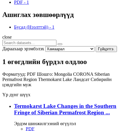
PDF
-
1
Ашиглах зөвшөөрлүүд
Бусад (Нээлттэй)
-
1
close
Дараахаар эрэмбэлэх
Гүйцэтгэ.
1 өгөгдлийн бүрдэл олдлоо
Форматууд:
PDF
Шошго:
Mongolia
CORONA
Siberian
Permafrost Region
Thermokarst Lake
Ландсат
Сибирийн
цэвдгийн муж
Үр дүнг шүүх
Termokarst Lake Changes in the Southern
Fringe of Siberian Permafrost Region ...
Эрдэм шинжилгээний өгүүлэл
PDF