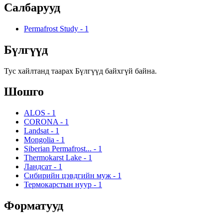
Салбарууд
Permafrost Study
-
1
Бүлгүүд
Тус хайлтанд таарах Бүлгүүд байхгүй байна.
Шошго
ALOS
-
1
CORONA
-
1
Landsat
-
1
Mongolia
-
1
Siberian Permafrost...
-
1
Thermokarst Lake
-
1
Ландсат
-
1
Сибирийн цэвдгийн муж
-
1
Термокарстын нуур
-
1
Форматууд