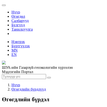
Нүүр
Өгөгдөл
Салбарууд
Бүлгүүд
Танилцуулга
Нэвтрэх
Бүртгүүлэх
MN
EN
ШУА-ийн Газарзүй-геоэкологийн хүрээлэн
Мэдлэгийн Портал
Нүүр
Өгөгдлийн бүрдлүүд
Өгөгдлийн бүрдэл