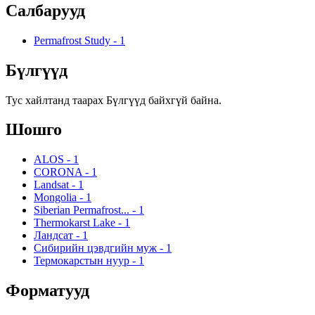
Салбарууд
Permafrost Study
-
1
Бүлгүүд
Тус хайлтанд таарах Бүлгүүд байхгүй байна.
Шошго
ALOS
-
1
CORONA
-
1
Landsat
-
1
Mongolia
-
1
Siberian Permafrost...
-
1
Thermokarst Lake
-
1
Ландсат
-
1
Сибирийн цэвдгийн муж
-
1
Термокарстын нуур
-
1
Форматууд