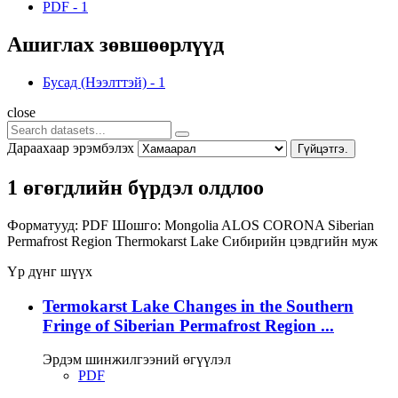
PDF
-
1
Ашиглах зөвшөөрлүүд
Бусад (Нээлттэй)
-
1
close
Дараахаар эрэмбэлэх
Гүйцэтгэ.
1 өгөгдлийн бүрдэл олдлоо
Форматууд:
PDF
Шошго:
Mongolia
ALOS
CORONA
Siberian
Permafrost Region
Thermokarst Lake
Сибирийн цэвдгийн муж
Үр дүнг шүүх
Termokarst Lake Changes in the Southern
Fringe of Siberian Permafrost Region ...
Эрдэм шинжилгээний өгүүлэл
PDF