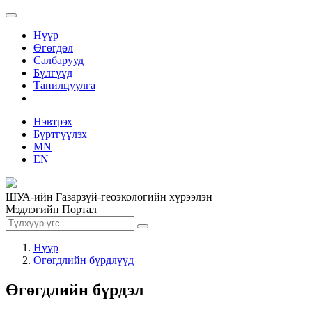
Нүүр
Өгөгдөл
Салбарууд
Бүлгүүд
Танилцуулга
Нэвтрэх
Бүртгүүлэх
MN
EN
ШУА-ийн Газарзүй-геоэкологийн хүрээлэн
Мэдлэгийн Портал
Нүүр
Өгөгдлийн бүрдлүүд
Өгөгдлийн бүрдэл