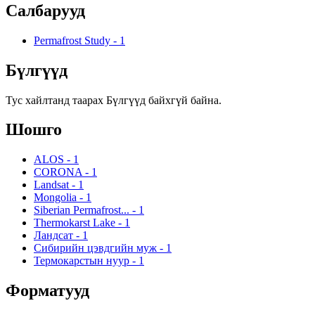
Салбарууд
Permafrost Study
-
1
Бүлгүүд
Тус хайлтанд таарах Бүлгүүд байхгүй байна.
Шошго
ALOS
-
1
CORONA
-
1
Landsat
-
1
Mongolia
-
1
Siberian Permafrost...
-
1
Thermokarst Lake
-
1
Ландсат
-
1
Сибирийн цэвдгийн муж
-
1
Термокарстын нуур
-
1
Форматууд