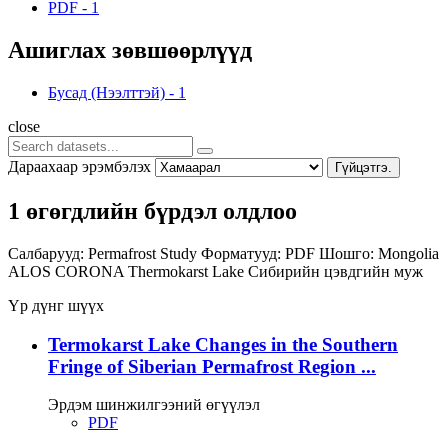
PDF
-
1
Ашиглах зөвшөөрлүүд
Бусад (Нээлттэй)
-
1
close
Дараахаар эрэмбэлэх
Гүйцэтгэ.
1 өгөгдлийн бүрдэл олдлоо
Салбарууд:
Permafrost Study
Форматууд:
PDF
Шошго:
Mongolia
ALOS
CORONA
Thermokarst Lake
Сибирийн цэвдгийн муж
Үр дүнг шүүх
Termokarst Lake Changes in the Southern
Fringe of Siberian Permafrost Region ...
Эрдэм шинжилгээний өгүүлэл
PDF