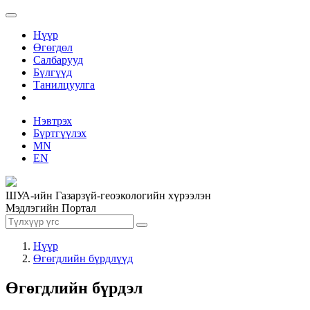
Нүүр
Өгөгдөл
Салбарууд
Бүлгүүд
Танилцуулга
Нэвтрэх
Бүртгүүлэх
MN
EN
ШУА-ийн Газарзүй-геоэкологийн хүрээлэн
Мэдлэгийн Портал
Нүүр
Өгөгдлийн бүрдлүүд
Өгөгдлийн бүрдэл