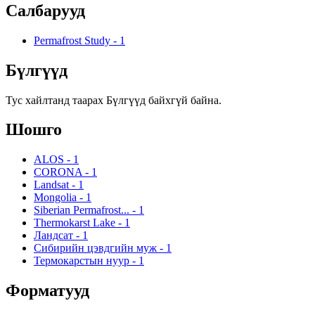
Салбарууд
Permafrost Study
-
1
Бүлгүүд
Тус хайлтанд таарах Бүлгүүд байхгүй байна.
Шошго
ALOS
-
1
CORONA
-
1
Landsat
-
1
Mongolia
-
1
Siberian Permafrost...
-
1
Thermokarst Lake
-
1
Ландсат
-
1
Сибирийн цэвдгийн муж
-
1
Термокарстын нуур
-
1
Форматууд