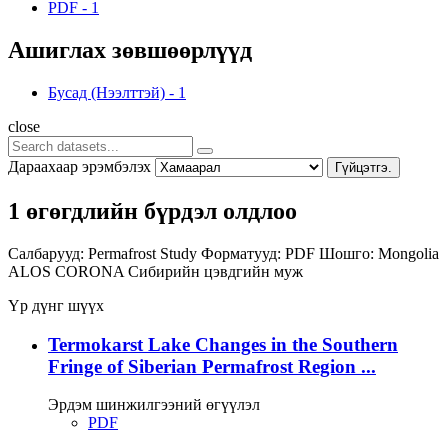
PDF
-
1
Ашиглах зөвшөөрлүүд
Бусад (Нээлттэй)
-
1
close
Дараахаар эрэмбэлэх
Гүйцэтгэ.
1 өгөгдлийн бүрдэл олдлоо
Салбарууд:
Permafrost Study
Форматууд:
PDF
Шошго:
Mongolia
ALOS
CORONA
Сибирийн цэвдгийн муж
Үр дүнг шүүх
Termokarst Lake Changes in the Southern
Fringe of Siberian Permafrost Region ...
Эрдэм шинжилгээний өгүүлэл
PDF