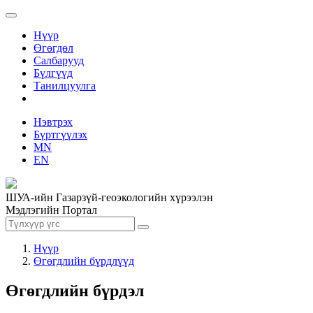
Нүүр
Өгөгдөл
Салбарууд
Бүлгүүд
Танилцуулга
Нэвтрэх
Бүртгүүлэх
MN
EN
ШУА-ийн Газарзүй-геоэкологийн хүрээлэн
Мэдлэгийн Портал
Нүүр
Өгөгдлийн бүрдлүүд
Өгөгдлийн бүрдэл