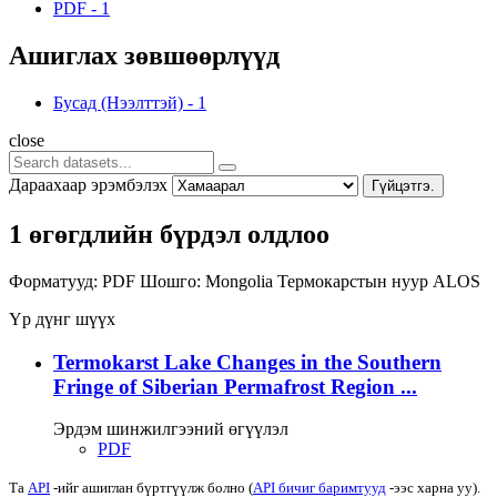
PDF
-
1
Ашиглах зөвшөөрлүүд
Бусад (Нээлттэй)
-
1
close
Дараахаар эрэмбэлэх
Гүйцэтгэ.
1 өгөгдлийн бүрдэл олдлоо
Форматууд:
PDF
Шошго:
Mongolia
Термокарстын нуур
ALOS
Үр дүнг шүүх
Termokarst Lake Changes in the Southern
Fringe of Siberian Permafrost Region ...
Эрдэм шинжилгээний өгүүлэл
PDF
Та
API
-ийг ашиглан бүртгүүлж болно (
API бичиг баримтууд
-ээс харна уу).