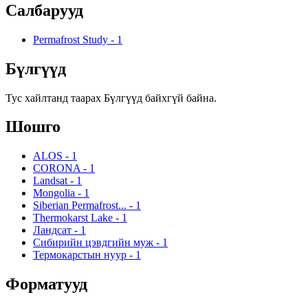
Салбарууд
Permafrost Study
-
1
Бүлгүүд
Тус хайлтанд таарах Бүлгүүд байхгүй байна.
Шошго
ALOS
-
1
CORONA
-
1
Landsat
-
1
Mongolia
-
1
Siberian Permafrost...
-
1
Thermokarst Lake
-
1
Ландсат
-
1
Сибирийн цэвдгийн муж
-
1
Термокарстын нуур
-
1
Форматууд