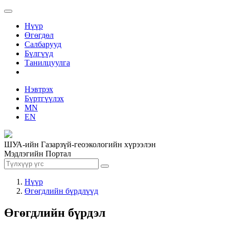
Нүүр
Өгөгдөл
Салбарууд
Бүлгүүд
Танилцуулга
Нэвтрэх
Бүртгүүлэх
MN
EN
ШУА-ийн Газарзүй-геоэкологийн хүрээлэн
Мэдлэгийн Портал
Нүүр
Өгөгдлийн бүрдлүүд
Өгөгдлийн бүрдэл