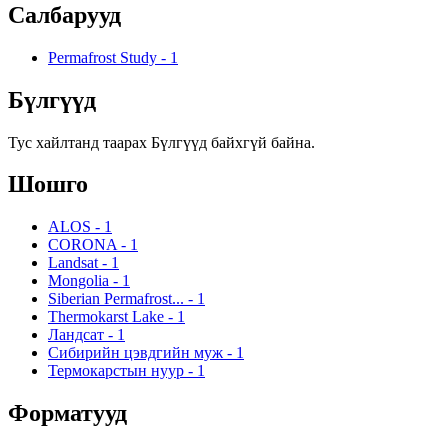
Салбарууд
Permafrost Study
-
1
Бүлгүүд
Тус хайлтанд таарах Бүлгүүд байхгүй байна.
Шошго
ALOS
-
1
CORONA
-
1
Landsat
-
1
Mongolia
-
1
Siberian Permafrost...
-
1
Thermokarst Lake
-
1
Ландсат
-
1
Сибирийн цэвдгийн муж
-
1
Термокарстын нуур
-
1
Форматууд