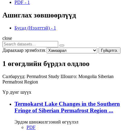
PDF
-
1
Ашиглах зөвшөөрлүүд
Бусад (Нээлттэй)
-
1
close
Дараахаар эрэмбэлэх
Гүйцэтгэ.
1 өгөгдлийн бүрдэл олдлоо
Салбарууд:
Permafrost Study
Шошго:
Mongolia
Siberian
Permafrost Region
Үр дүнг шүүх
Termokarst Lake Changes in the Southern
Fringe of Siberian Permafrost Region ...
Эрдэм шинжилгээний өгүүлэл
PDF