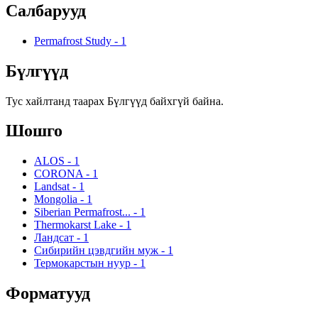
Салбарууд
Permafrost Study
-
1
Бүлгүүд
Тус хайлтанд таарах Бүлгүүд байхгүй байна.
Шошго
ALOS
-
1
CORONA
-
1
Landsat
-
1
Mongolia
-
1
Siberian Permafrost...
-
1
Thermokarst Lake
-
1
Ландсат
-
1
Сибирийн цэвдгийн муж
-
1
Термокарстын нуур
-
1
Форматууд