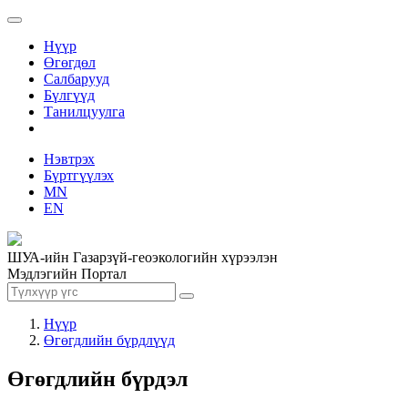
Нүүр
Өгөгдөл
Салбарууд
Бүлгүүд
Танилцуулга
Нэвтрэх
Бүртгүүлэх
MN
EN
ШУА-ийн Газарзүй-геоэкологийн хүрээлэн
Мэдлэгийн Портал
Нүүр
Өгөгдлийн бүрдлүүд
Өгөгдлийн бүрдэл