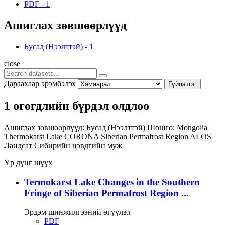
PDF
-
1
Ашиглах зөвшөөрлүүд
Бусад (Нээлттэй)
-
1
close
Дараахаар эрэмбэлэх
Гүйцэтгэ.
1 өгөгдлийн бүрдэл олдлоо
Ашиглах зөвшөөрлүүд:
Бусад (Нээлттэй)
Шошго:
Mongolia
Thermokarst Lake
CORONA
Siberian Permafrost Region
ALOS
Ландсат
Сибирийн цэвдгийн муж
Үр дүнг шүүх
Termokarst Lake Changes in the Southern
Fringe of Siberian Permafrost Region ...
Эрдэм шинжилгээний өгүүлэл
PDF