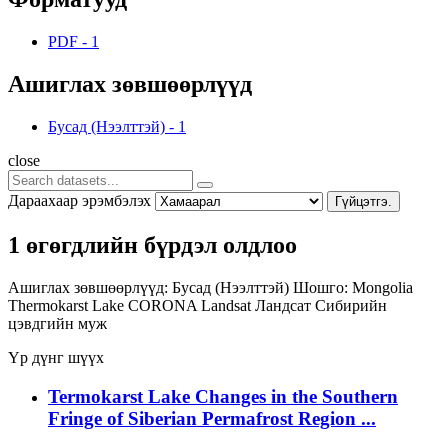
PDF
-
1
Ашиглах зөвшөөрлүүд
Бусад (Нээлттэй)
-
1
close
Дараахаар эрэмбэлэх
Гүйцэтгэ.
1 өгөгдлийн бүрдэл олдлоо
Ашиглах зөвшөөрлүүд:
Бусад (Нээлттэй)
Шошго:
Mongolia
Thermokarst Lake
CORONA
Landsat
Ландсат
Сибирийн
цэвдгийн муж
Үр дүнг шүүх
Termokarst Lake Changes in the Southern
Fringe of Siberian Permafrost Region ...