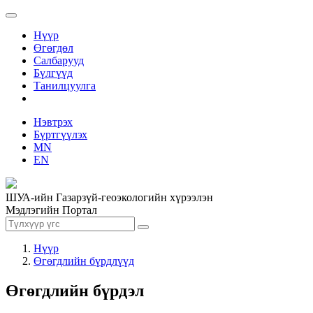
Нүүр
Өгөгдөл
Салбарууд
Бүлгүүд
Танилцуулга
Нэвтрэх
Бүртгүүлэх
MN
EN
ШУА-ийн Газарзүй-геоэкологийн хүрээлэн
Мэдлэгийн Портал
Нүүр
Өгөгдлийн бүрдлүүд
Өгөгдлийн бүрдэл