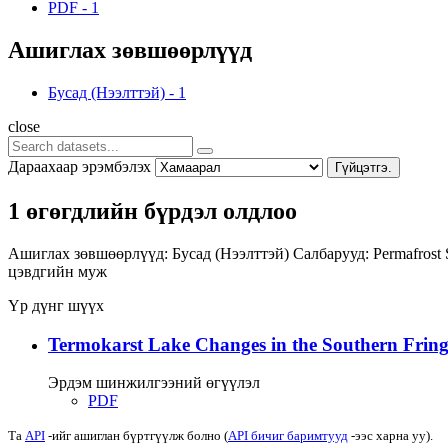
PDF
-
1
Ашиглах зөвшөөрлүүд
Бусад (Нээлттэй)
-
1
close
Дараахаар эрэмбэлэх
Гүйцэтгэ.
1 өгөгдлийн бүрдэл олдлоо
Ашиглах зөвшөөрлүүд:
Бусад (Нээлттэй)
Салбарууд:
Permafrost
цэвдгийн муж
Үр дүнг шүүх
Termokarst Lake Changes in the Southern Fringe
Эрдэм шинжилгээний өгүүлэл
PDF
Та
API
-ийг ашиглан бүртгүүлж болно (
API бичиг баримтууд
-ээс харна уу).