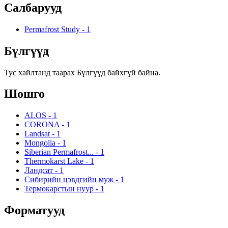
Салбарууд
Permafrost Study
-
1
Бүлгүүд
Тус хайлтанд таарах Бүлгүүд байхгүй байна.
Шошго
ALOS
-
1
CORONA
-
1
Landsat
-
1
Mongolia
-
1
Siberian Permafrost...
-
1
Thermokarst Lake
-
1
Ландсат
-
1
Сибирийн цэвдгийн муж
-
1
Термокарстын нуур
-
1
Форматууд