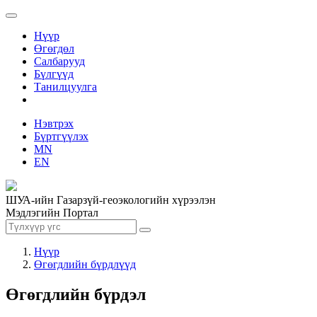
Нүүр
Өгөгдөл
Салбарууд
Бүлгүүд
Танилцуулга
Нэвтрэх
Бүртгүүлэх
MN
EN
ШУА-ийн Газарзүй-геоэкологийн хүрээлэн
Мэдлэгийн Портал
Нүүр
Өгөгдлийн бүрдлүүд
Өгөгдлийн бүрдэл