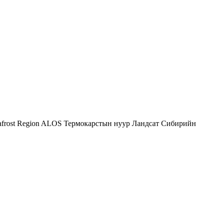
afrost Region
ALOS
Термокарстын нуур
Ландсат
Сибирийн