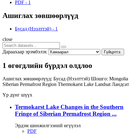
PDF
-
1
Ашиглах зөвшөөрлүүд
Бусад (Нээлттэй)
-
1
close
Дараахаар эрэмбэлэх
Гүйцэтгэ.
1 өгөгдлийн бүрдэл олдлоо
Ашиглах зөвшөөрлүүд:
Бусад (Нээлттэй)
Шошго:
Mongolia
Siberian Permafrost Region
Thermokarst Lake
Landsat
Ландсат
Үр дүнг шүүх
Termokarst Lake Changes in the Southern
Fringe of Siberian Permafrost Region ...
Эрдэм шинжилгээний өгүүлэл
PDF