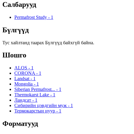
Салбарууд
Permafrost Study
-
1
Бүлгүүд
Тус хайлтанд таарах Бүлгүүд байхгүй байна.
Шошго
ALOS
-
1
CORONA
-
1
Landsat
-
1
Mongolia
-
1
Siberian Permafrost...
-
1
Thermokarst Lake
-
1
Ландсат
-
1
Сибирийн цэвдгийн муж
-
1
Термокарстын нуур
-
1
Форматууд