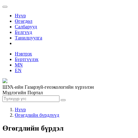
Нүүр
Өгөгдөл
Салбарууд
Бүлгүүд
Танилцуулга
Нэвтрэх
Бүртгүүлэх
MN
EN
ШУА-ийн Газарзүй-геоэкологийн хүрээлэн
Мэдлэгийн Портал
Нүүр
Өгөгдлийн бүрдлүүд
Өгөгдлийн бүрдэл