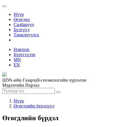
Нүүр
Өгөгдөл
Салбарууд
Бүлгүүд
Танилцуулга
Нэвтрэх
Бүртгүүлэх
MN
EN
ШУА-ийн Газарзүй-геоэкологийн хүрээлэн
Мэдлэгийн Портал
Нүүр
Өгөгдлийн бүрдлүүд
Өгөгдлийн бүрдэл