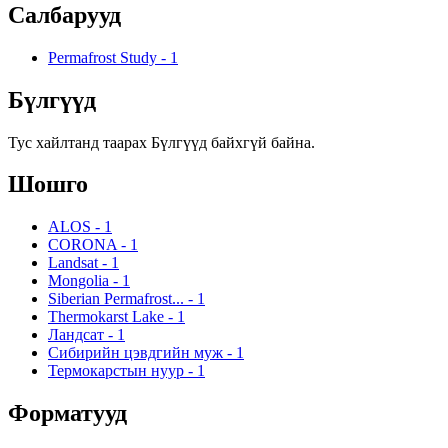
Салбарууд
Permafrost Study
-
1
Бүлгүүд
Тус хайлтанд таарах Бүлгүүд байхгүй байна.
Шошго
ALOS
-
1
CORONA
-
1
Landsat
-
1
Mongolia
-
1
Siberian Permafrost...
-
1
Thermokarst Lake
-
1
Ландсат
-
1
Сибирийн цэвдгийн муж
-
1
Термокарстын нуур
-
1
Форматууд