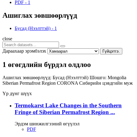
PDF
-
1
Ашиглах зөвшөөрлүүд
Бусад (Нээлттэй)
-
1
close
Дараахаар эрэмбэлэх
Гүйцэтгэ.
1 өгөгдлийн бүрдэл олдлоо
Ашиглах зөвшөөрлүүд:
Бусад (Нээлттэй)
Шошго:
Mongolia
Siberian Permafrost Region
CORONA
Сибирийн цэвдгийн муж
Үр дүнг шүүх
Termokarst Lake Changes in the Southern
Fringe of Siberian Permafrost Region ...
Эрдэм шинжилгээний өгүүлэл
PDF