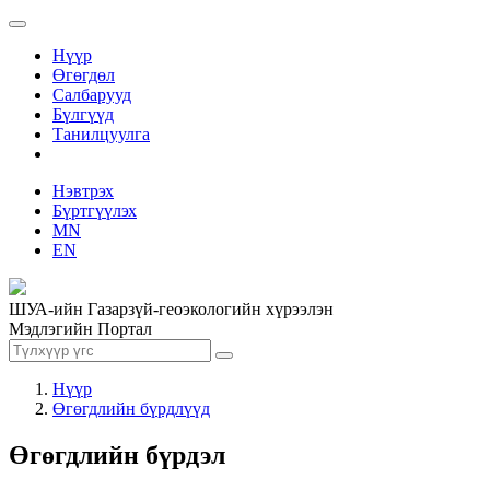
Нүүр
Өгөгдөл
Салбарууд
Бүлгүүд
Танилцуулга
Нэвтрэх
Бүртгүүлэх
MN
EN
ШУА-ийн Газарзүй-геоэкологийн хүрээлэн
Мэдлэгийн Портал
Нүүр
Өгөгдлийн бүрдлүүд
Өгөгдлийн бүрдэл