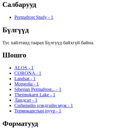
Салбарууд
Permafrost Study
-
1
Бүлгүүд
Тус хайлтанд таарах Бүлгүүд байхгүй байна.
Шошго
ALOS
-
1
CORONA
-
1
Landsat
-
1
Mongolia
-
1
Siberian Permafrost...
-
1
Thermokarst Lake
-
1
Ландсат
-
1
Сибирийн цэвдгийн муж
-
1
Термокарстын нуур
-
1
Форматууд