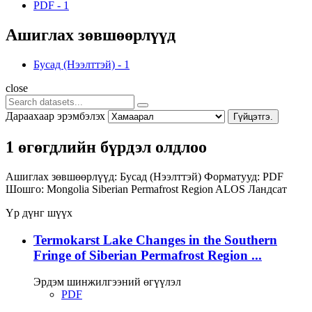
PDF
-
1
Ашиглах зөвшөөрлүүд
Бусад (Нээлттэй)
-
1
close
Дараахаар эрэмбэлэх
Гүйцэтгэ.
1 өгөгдлийн бүрдэл олдлоо
Ашиглах зөвшөөрлүүд:
Бусад (Нээлттэй)
Форматууд:
PDF
Шошго:
Mongolia
Siberian Permafrost Region
ALOS
Ландсат
Үр дүнг шүүх
Termokarst Lake Changes in the Southern
Fringe of Siberian Permafrost Region ...
Эрдэм шинжилгээний өгүүлэл
PDF