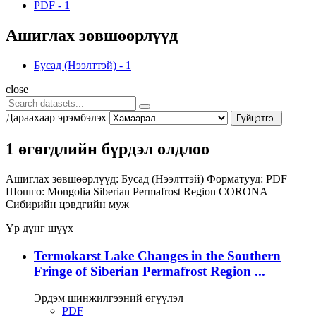
PDF
-
1
Ашиглах зөвшөөрлүүд
Бусад (Нээлттэй)
-
1
close
Дараахаар эрэмбэлэх
Гүйцэтгэ.
1 өгөгдлийн бүрдэл олдлоо
Ашиглах зөвшөөрлүүд:
Бусад (Нээлттэй)
Форматууд:
PDF
Шошго:
Mongolia
Siberian Permafrost Region
CORONA
Сибирийн цэвдгийн муж
Үр дүнг шүүх
Termokarst Lake Changes in the Southern
Fringe of Siberian Permafrost Region ...
Эрдэм шинжилгээний өгүүлэл
PDF