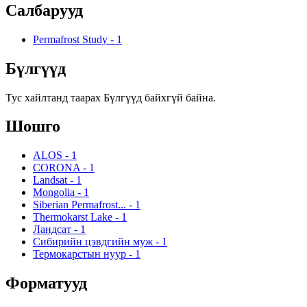
Салбарууд
Permafrost Study
-
1
Бүлгүүд
Тус хайлтанд таарах Бүлгүүд байхгүй байна.
Шошго
ALOS
-
1
CORONA
-
1
Landsat
-
1
Mongolia
-
1
Siberian Permafrost...
-
1
Thermokarst Lake
-
1
Ландсат
-
1
Сибирийн цэвдгийн муж
-
1
Термокарстын нуур
-
1
Форматууд