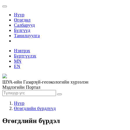
Нүүр
Өгөгдөл
Салбарууд
Бүлгүүд
Танилцуулга
Нэвтрэх
Бүртгүүлэх
MN
EN
ШУА-ийн Газарзүй-геоэкологийн хүрээлэн
Мэдлэгийн Портал
Нүүр
Өгөгдлийн бүрдлүүд
Өгөгдлийн бүрдэл