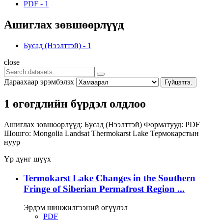
PDF
-
1
Ашиглах зөвшөөрлүүд
Бусад (Нээлттэй)
-
1
close
Дараахаар эрэмбэлэх
Гүйцэтгэ.
1 өгөгдлийн бүрдэл олдлоо
Ашиглах зөвшөөрлүүд:
Бусад (Нээлттэй)
Форматууд:
PDF
Шошго:
Mongolia
Landsat
Thermokarst Lake
Термокарстын
нуур
Үр дүнг шүүх
Termokarst Lake Changes in the Southern
Fringe of Siberian Permafrost Region ...
Эрдэм шинжилгээний өгүүлэл
PDF