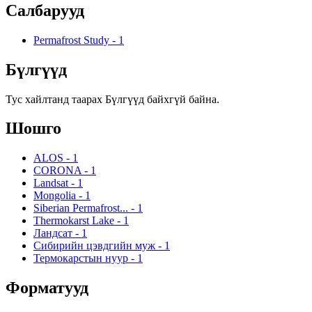
Салбарууд
Permafrost Study
-
1
Бүлгүүд
Тус хайлтанд таарах Бүлгүүд байхгүй байна.
Шошго
ALOS
-
1
CORONA
-
1
Landsat
-
1
Mongolia
-
1
Siberian Permafrost...
-
1
Thermokarst Lake
-
1
Ландсат
-
1
Сибирийн цэвдгийн муж
-
1
Термокарстын нуур
-
1
Форматууд