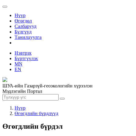
Нүүр
Өгөгдөл
Салбарууд
Бүлгүүд
Танилцуулга
Нэвтрэх
Бүртгүүлэх
MN
EN
ШУА-ийн Газарзүй-геоэкологийн хүрээлэн
Мэдлэгийн Портал
Нүүр
Өгөгдлийн бүрдлүүд
Өгөгдлийн бүрдэл