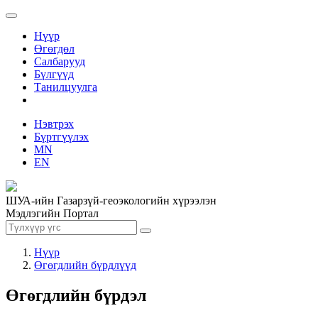
Нүүр
Өгөгдөл
Салбарууд
Бүлгүүд
Танилцуулга
Нэвтрэх
Бүртгүүлэх
MN
EN
ШУА-ийн Газарзүй-геоэкологийн хүрээлэн
Мэдлэгийн Портал
Нүүр
Өгөгдлийн бүрдлүүд
Өгөгдлийн бүрдэл