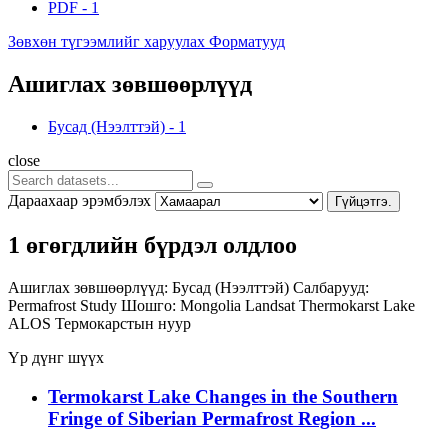
PDF
-
1
Зөвхөн түгээмлийг харуулах Форматууд
Ашиглах зөвшөөрлүүд
Бусад (Нээлттэй)
-
1
close
Дараахаар эрэмбэлэх
Гүйцэтгэ.
1 өгөгдлийн бүрдэл олдлоо
Ашиглах зөвшөөрлүүд:
Бусад (Нээлттэй)
Салбарууд:
Permafrost Study
Шошго:
Mongolia
Landsat
Thermokarst Lake
ALOS
Термокарстын нуур
Үр дүнг шүүх
Termokarst Lake Changes in the Southern
Fringe of Siberian Permafrost Region ...