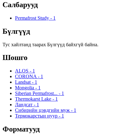
Салбарууд
Permafrost Study
-
1
Бүлгүүд
Тус хайлтанд таарах Бүлгүүд байхгүй байна.
Шошго
ALOS
-
1
CORONA
-
1
Landsat
-
1
Mongolia
-
1
Siberian Permafrost...
-
1
Thermokarst Lake
-
1
Ландсат
-
1
Сибирийн цэвдгийн муж
-
1
Термокарстын нуур
-
1
Форматууд