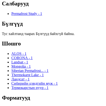
Салбарууд
Permafrost Study
-
1
Бүлгүүд
Тус хайлтанд таарах Бүлгүүд байхгүй байна.
Шошго
ALOS
-
1
CORONA
-
1
Landsat
-
1
Mongolia
-
1
Siberian Permafrost...
-
1
Thermokarst Lake
-
1
Ландсат
-
1
Сибирийн цэвдгийн муж
-
1
Термокарстын нуур
-
1
Форматууд