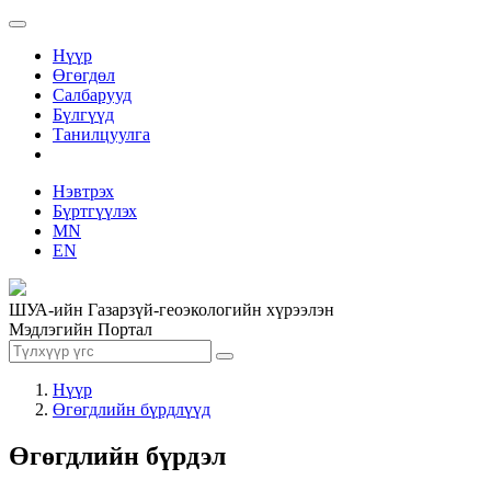
Нүүр
Өгөгдөл
Салбарууд
Бүлгүүд
Танилцуулга
Нэвтрэх
Бүртгүүлэх
MN
EN
ШУА-ийн Газарзүй-геоэкологийн хүрээлэн
Мэдлэгийн Портал
Нүүр
Өгөгдлийн бүрдлүүд
Өгөгдлийн бүрдэл