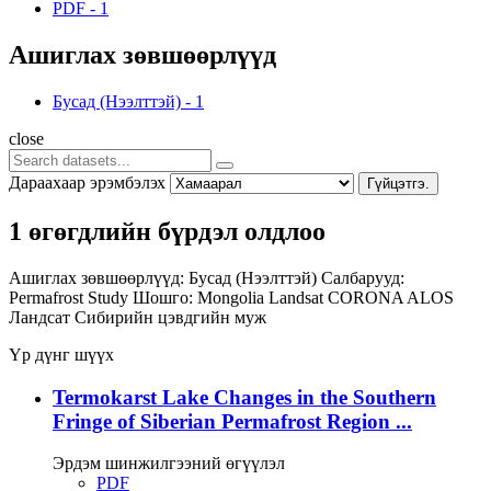
PDF
-
1
Ашиглах зөвшөөрлүүд
Бусад (Нээлттэй)
-
1
close
Дараахаар эрэмбэлэх
Гүйцэтгэ.
1 өгөгдлийн бүрдэл олдлоо
Ашиглах зөвшөөрлүүд:
Бусад (Нээлттэй)
Салбарууд:
Permafrost Study
Шошго:
Mongolia
Landsat
CORONA
ALOS
Ландсат
Сибирийн цэвдгийн муж
Үр дүнг шүүх
Termokarst Lake Changes in the Southern
Fringe of Siberian Permafrost Region ...
Эрдэм шинжилгээний өгүүлэл
PDF