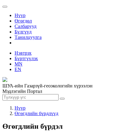
Нүүр
Өгөгдөл
Салбарууд
Бүлгүүд
Танилцуулга
Нэвтрэх
Бүртгүүлэх
MN
EN
ШУА-ийн Газарзүй-геоэкологийн хүрээлэн
Мэдлэгийн Портал
Нүүр
Өгөгдлийн бүрдлүүд
Өгөгдлийн бүрдэл