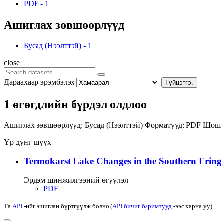
PDF
-
1
Ашиглах зөвшөөрлүүд
Бусад (Нээлттэй)
-
1
close
Дараахаар эрэмбэлэх
Гүйцэтгэ.
1 өгөгдлийн бүрдэл олдлоо
Ашиглах зөвшөөрлүүд:
Бусад (Нээлттэй)
Форматууд:
PDF
Шошг
Үр дүнг шүүх
Termokarst Lake Changes in the Southern Fringe
Эрдэм шинжилгээний өгүүлэл
PDF
Та
API
-ийг ашиглан бүртгүүлж болно (
API бичиг баримтууд
-ээс харна уу).