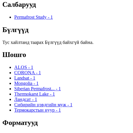
Салбарууд
Permafrost Study
-
1
Бүлгүүд
Тус хайлтанд таарах Бүлгүүд байхгүй байна.
Шошго
ALOS
-
1
CORONA
-
1
Landsat
-
1
Mongolia
-
1
Siberian Permafrost...
-
1
Thermokarst Lake
-
1
Ландсат
-
1
Сибирийн цэвдгийн муж
-
1
Термокарстын нуур
-
1
Форматууд