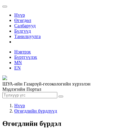
Нүүр
Өгөгдөл
Салбарууд
Бүлгүүд
Танилцуулга
Нэвтрэх
Бүртгүүлэх
MN
EN
ШУА-ийн Газарзүй-геоэкологийн хүрээлэн
Мэдлэгийн Портал
Нүүр
Өгөгдлийн бүрдлүүд
Өгөгдлийн бүрдэл