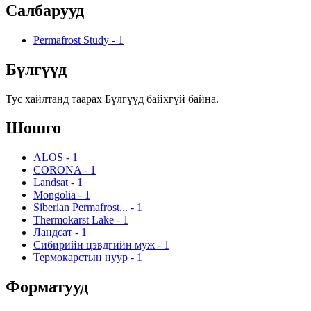
Салбарууд
Permafrost Study
-
1
Бүлгүүд
Тус хайлтанд таарах Бүлгүүд байхгүй байна.
Шошго
ALOS
-
1
CORONA
-
1
Landsat
-
1
Mongolia
-
1
Siberian Permafrost...
-
1
Thermokarst Lake
-
1
Ландсат
-
1
Сибирийн цэвдгийн муж
-
1
Термокарстын нуур
-
1
Форматууд