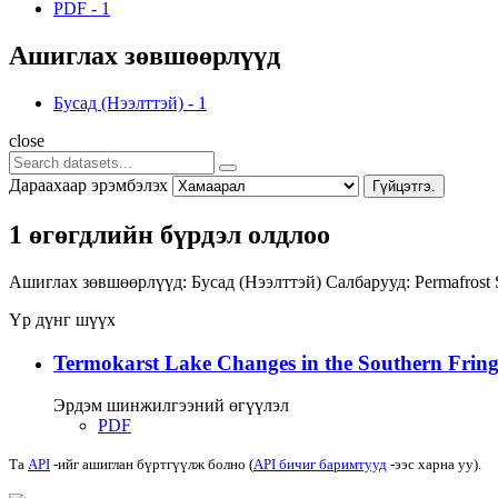
PDF
-
1
Ашиглах зөвшөөрлүүд
Бусад (Нээлттэй)
-
1
close
Дараахаар эрэмбэлэх
Гүйцэтгэ.
1 өгөгдлийн бүрдэл олдлоо
Ашиглах зөвшөөрлүүд:
Бусад (Нээлттэй)
Салбарууд:
Permafrost
Үр дүнг шүүх
Termokarst Lake Changes in the Southern Fringe
Эрдэм шинжилгээний өгүүлэл
PDF
Та
API
-ийг ашиглан бүртгүүлж болно (
API бичиг баримтууд
-ээс харна уу).