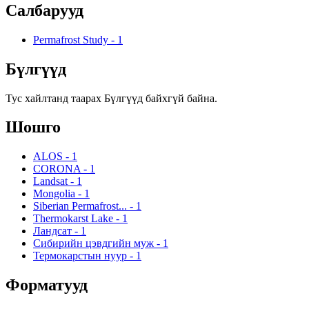
Салбарууд
Permafrost Study
-
1
Бүлгүүд
Тус хайлтанд таарах Бүлгүүд байхгүй байна.
Шошго
ALOS
-
1
CORONA
-
1
Landsat
-
1
Mongolia
-
1
Siberian Permafrost...
-
1
Thermokarst Lake
-
1
Ландсат
-
1
Сибирийн цэвдгийн муж
-
1
Термокарстын нуур
-
1
Форматууд