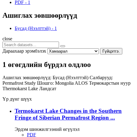
PDF
-
1
Ашиглах зөвшөөрлүүд
Бусад (Нээлттэй)
-
1
close
Дараахаар эрэмбэлэх
Гүйцэтгэ.
1 өгөгдлийн бүрдэл олдлоо
Ашиглах зөвшөөрлүүд:
Бусад (Нээлттэй)
Салбарууд:
Permafrost Study
Шошго:
Mongolia
ALOS
Термокарстын нуур
Thermokarst Lake
Ландсат
Үр дүнг шүүх
Termokarst Lake Changes in the Southern
Fringe of Siberian Permafrost Region ...
Эрдэм шинжилгээний өгүүлэл
PDF