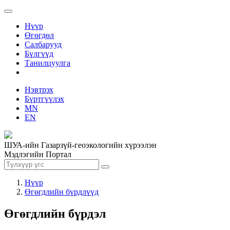
Нүүр
Өгөгдөл
Салбарууд
Бүлгүүд
Танилцуулга
Нэвтрэх
Бүртгүүлэх
MN
EN
ШУА-ийн Газарзүй-геоэкологийн хүрээлэн
Мэдлэгийн Портал
Нүүр
Өгөгдлийн бүрдлүүд
Өгөгдлийн бүрдэл