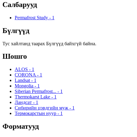
Салбарууд
Permafrost Study
-
1
Бүлгүүд
Тус хайлтанд таарах Бүлгүүд байхгүй байна.
Шошго
ALOS
-
1
CORONA
-
1
Landsat
-
1
Mongolia
-
1
Siberian Permafrost...
-
1
Thermokarst Lake
-
1
Ландсат
-
1
Сибирийн цэвдгийн муж
-
1
Термокарстын нуур
-
1
Форматууд