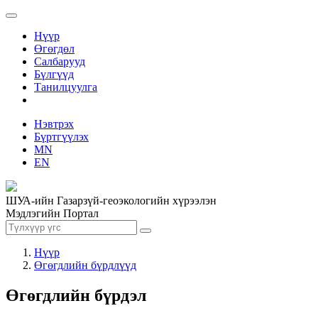
Нүүр
Өгөгдөл
Салбарууд
Бүлгүүд
Танилцуулга
Нэвтрэх
Бүртгүүлэх
MN
EN
ШУА-ийн Газарзүй-геоэкологийн хүрээлэн
Мэдлэгийн Портал
Нүүр
Өгөгдлийн бүрдлүүд
Өгөгдлийн бүрдэл