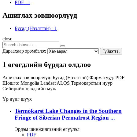
PDF
-
1
Ашиглах зөвшөөрлүүд
Бусад (Нээлттэй)
-
1
close
Дараахаар эрэмбэлэх
Гүйцэтгэ.
1 өгөгдлийн бүрдэл олдлоо
Ашиглах зөвшөөрлүүд:
Бусад (Нээлттэй)
Форматууд:
PDF
Шошго:
Mongolia
Landsat
ALOS
Термокарстын нуур
Сибирийн цэвдгийн муж
Үр дүнг шүүх
Termokarst Lake Changes in the Southern
Fringe of Siberian Permafrost Region ...
Эрдэм шинжилгээний өгүүлэл
PDF