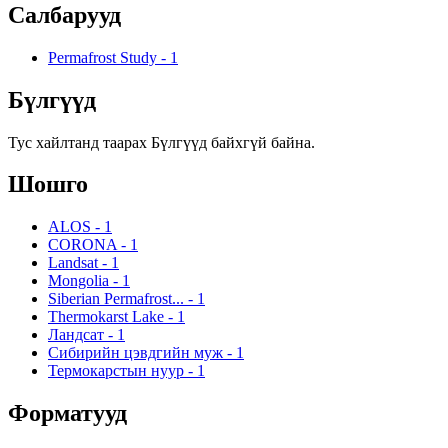
Салбарууд
Permafrost Study
-
1
Бүлгүүд
Тус хайлтанд таарах Бүлгүүд байхгүй байна.
Шошго
ALOS
-
1
CORONA
-
1
Landsat
-
1
Mongolia
-
1
Siberian Permafrost...
-
1
Thermokarst Lake
-
1
Ландсат
-
1
Сибирийн цэвдгийн муж
-
1
Термокарстын нуур
-
1
Форматууд