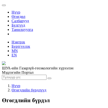
Нүүр
Өгөгдөл
Салбарууд
Бүлгүүд
Танилцуулга
Нэвтрэх
Бүртгүүлэх
MN
EN
ШУА-ийн Газарзүй-геоэкологийн хүрээлэн
Мэдлэгийн Портал
Нүүр
Өгөгдлийн бүрдлүүд
Өгөгдлийн бүрдэл