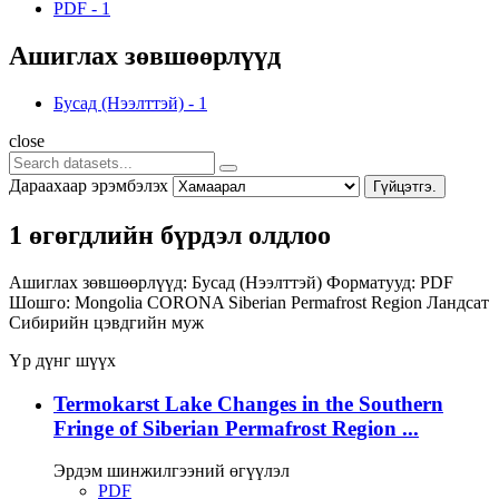
PDF
-
1
Ашиглах зөвшөөрлүүд
Бусад (Нээлттэй)
-
1
close
Дараахаар эрэмбэлэх
Гүйцэтгэ.
1 өгөгдлийн бүрдэл олдлоо
Ашиглах зөвшөөрлүүд:
Бусад (Нээлттэй)
Форматууд:
PDF
Шошго:
Mongolia
CORONA
Siberian Permafrost Region
Ландсат
Сибирийн цэвдгийн муж
Үр дүнг шүүх
Termokarst Lake Changes in the Southern
Fringe of Siberian Permafrost Region ...
Эрдэм шинжилгээний өгүүлэл
PDF