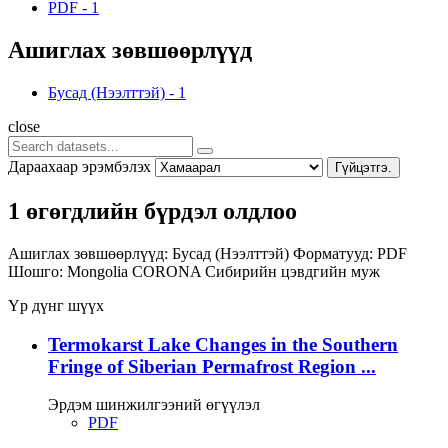
PDF
-
1
Ашиглах зөвшөөрлүүд
Бусад (Нээлттэй)
-
1
close
Дараахаар эрэмбэлэх
Гүйцэтгэ.
1 өгөгдлийн бүрдэл олдлоо
Ашиглах зөвшөөрлүүд:
Бусад (Нээлттэй)
Форматууд:
PDF
Шошго:
Mongolia
CORONA
Сибирийн цэвдгийн муж
Үр дүнг шүүх
Termokarst Lake Changes in the Southern
Fringe of Siberian Permafrost Region ...
Эрдэм шинжилгээний өгүүлэл
PDF