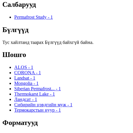
Салбарууд
Permafrost Study
-
1
Бүлгүүд
Тус хайлтанд таарах Бүлгүүд байхгүй байна.
Шошго
ALOS
-
1
CORONA
-
1
Landsat
-
1
Mongolia
-
1
Siberian Permafrost...
-
1
Thermokarst Lake
-
1
Ландсат
-
1
Сибирийн цэвдгийн муж
-
1
Термокарстын нуур
-
1
Форматууд