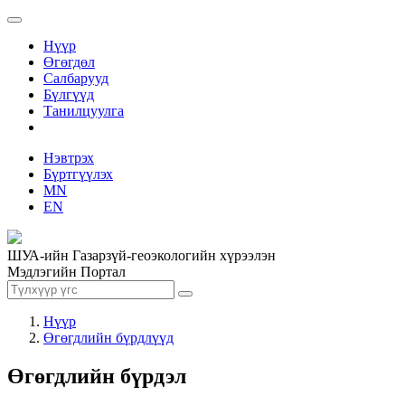
Нүүр
Өгөгдөл
Салбарууд
Бүлгүүд
Танилцуулга
Нэвтрэх
Бүртгүүлэх
MN
EN
ШУА-ийн Газарзүй-геоэкологийн хүрээлэн
Мэдлэгийн Портал
Нүүр
Өгөгдлийн бүрдлүүд
Өгөгдлийн бүрдэл