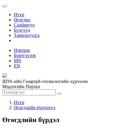
Нүүр
Өгөгдөл
Салбарууд
Бүлгүүд
Танилцуулга
Нэвтрэх
Бүртгүүлэх
MN
EN
ШУА-ийн Газарзүй-геоэкологийн хүрээлэн
Мэдлэгийн Портал
Нүүр
Өгөгдлийн бүрдлүүд
Өгөгдлийн бүрдэл