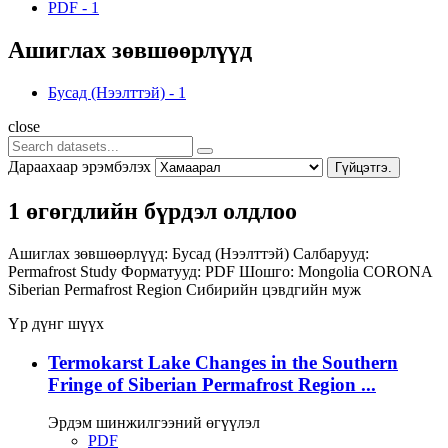
PDF
-
1
Ашиглах зөвшөөрлүүд
Бусад (Нээлттэй)
-
1
close
Дараахаар эрэмбэлэх
Гүйцэтгэ.
1 өгөгдлийн бүрдэл олдлоо
Ашиглах зөвшөөрлүүд:
Бусад (Нээлттэй)
Салбарууд:
Permafrost Study
Форматууд:
PDF
Шошго:
Mongolia
CORONA
Siberian Permafrost Region
Сибирийн цэвдгийн муж
Үр дүнг шүүх
Termokarst Lake Changes in the Southern
Fringe of Siberian Permafrost Region ...
Эрдэм шинжилгээний өгүүлэл
PDF