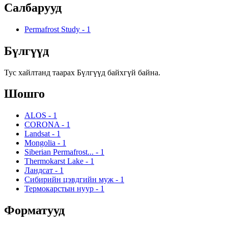
Салбарууд
Permafrost Study
-
1
Бүлгүүд
Тус хайлтанд таарах Бүлгүүд байхгүй байна.
Шошго
ALOS
-
1
CORONA
-
1
Landsat
-
1
Mongolia
-
1
Siberian Permafrost...
-
1
Thermokarst Lake
-
1
Ландсат
-
1
Сибирийн цэвдгийн муж
-
1
Термокарстын нуур
-
1
Форматууд