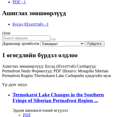
PDF
-
1
Ашиглах зөвшөөрлүүд
Бусад (Нээлттэй)
-
1
close
Дараахаар эрэмбэлэх
Гүйцэтгэ.
1 өгөгдлийн бүрдэл олдлоо
Ашиглах зөвшөөрлүүд:
Бусад (Нээлттэй)
Салбарууд:
Permafrost Study
Форматууд:
PDF
Шошго:
Mongolia
Siberian
Permafrost Region
Thermokarst Lake
Сибирийн цэвдгийн муж
Үр дүнг шүүх
Termokarst Lake Changes in the Southern
Fringe of Siberian Permafrost Region ...
Эрдэм шинжилгээний өгүүлэл
PDF