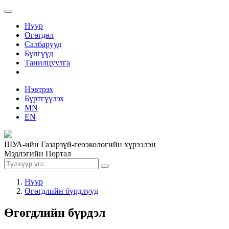
Нүүр
Өгөгдөл
Салбарууд
Бүлгүүд
Танилцуулга
Нэвтрэх
Бүртгүүлэх
MN
EN
ШУА-ийн Газарзүй-геоэкологийн хүрээлэн
Мэдлэгийн Портал
Нүүр
Өгөгдлийн бүрдлүүд
Өгөгдлийн бүрдэл