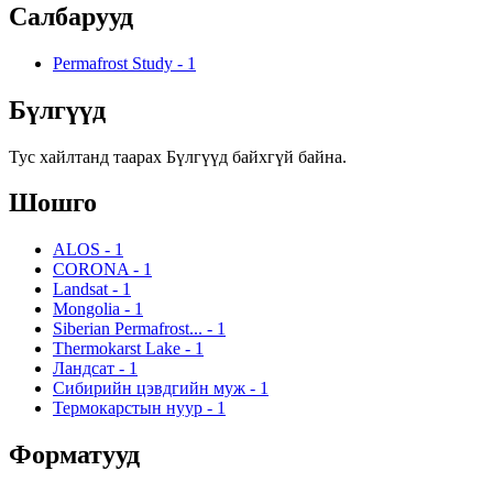
Салбарууд
Permafrost Study
-
1
Бүлгүүд
Тус хайлтанд таарах Бүлгүүд байхгүй байна.
Шошго
ALOS
-
1
CORONA
-
1
Landsat
-
1
Mongolia
-
1
Siberian Permafrost...
-
1
Thermokarst Lake
-
1
Ландсат
-
1
Сибирийн цэвдгийн муж
-
1
Термокарстын нуур
-
1
Форматууд