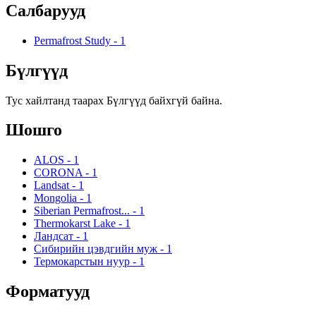
Салбарууд
Permafrost Study
-
1
Бүлгүүд
Тус хайлтанд таарах Бүлгүүд байхгүй байна.
Шошго
ALOS
-
1
CORONA
-
1
Landsat
-
1
Mongolia
-
1
Siberian Permafrost...
-
1
Thermokarst Lake
-
1
Ландсат
-
1
Сибирийн цэвдгийн муж
-
1
Термокарстын нуур
-
1
Форматууд