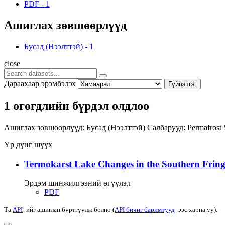
PDF
-
1
Ашиглах зөвшөөрлүүд
Бусад (Нээлттэй)
-
1
close
Дараахаар эрэмбэлэх
Гүйцэтгэ.
1 өгөгдлийн бүрдэл олдлоо
Ашиглах зөвшөөрлүүд:
Бусад (Нээлттэй)
Салбарууд:
Permafrost
Үр дүнг шүүх
Termokarst Lake Changes in the Southern Fringe
Эрдэм шинжилгээний өгүүлэл
PDF
Та
API
-ийг ашиглан бүртгүүлж болно (
API бичиг баримтууд
-ээс харна уу).