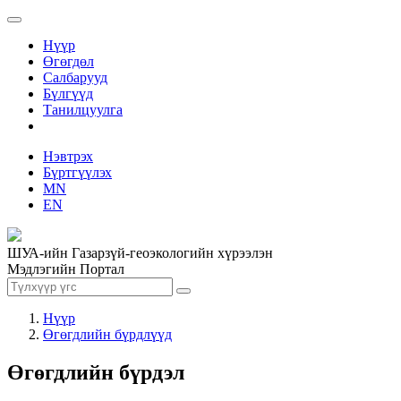
Нүүр
Өгөгдөл
Салбарууд
Бүлгүүд
Танилцуулга
Нэвтрэх
Бүртгүүлэх
MN
EN
ШУА-ийн Газарзүй-геоэкологийн хүрээлэн
Мэдлэгийн Портал
Нүүр
Өгөгдлийн бүрдлүүд
Өгөгдлийн бүрдэл