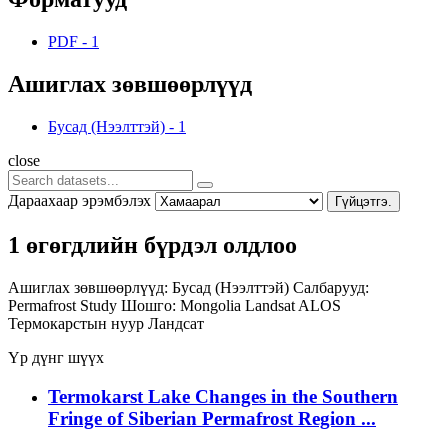
PDF
-
1
Ашиглах зөвшөөрлүүд
Бусад (Нээлттэй)
-
1
close
Дараахаар эрэмбэлэх
Гүйцэтгэ.
1 өгөгдлийн бүрдэл олдлоо
Ашиглах зөвшөөрлүүд:
Бусад (Нээлттэй)
Салбарууд:
Permafrost Study
Шошго:
Mongolia
Landsat
ALOS
Термокарстын нуур
Ландсат
Үр дүнг шүүх
Termokarst Lake Changes in the Southern
Fringe of Siberian Permafrost Region ...