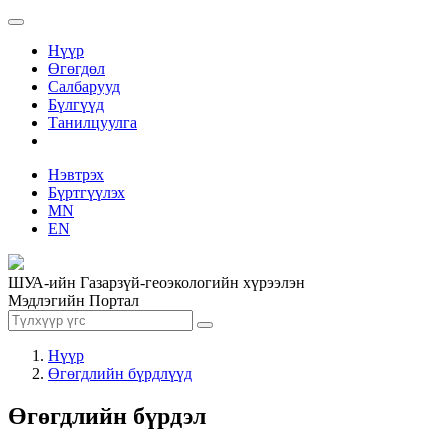
Нүүр
Өгөгдөл
Салбарууд
Бүлгүүд
Танилцуулга
Нэвтрэх
Бүртгүүлэх
MN
EN
ШУА-ийн Газарзүй-геоэкологийн хүрээлэн
Мэдлэгийн Портал
Нүүр
Өгөгдлийн бүрдлүүд
Өгөгдлийн бүрдэл