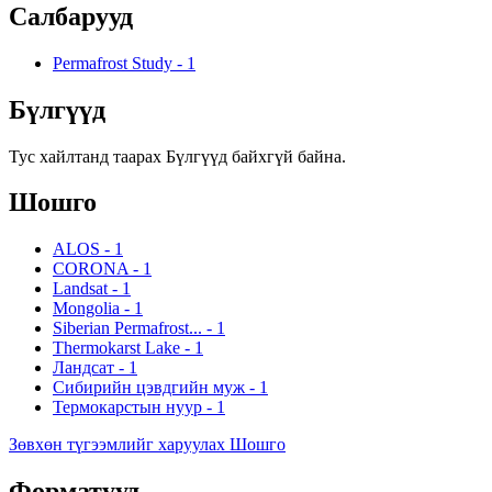
Салбарууд
Permafrost Study
-
1
Бүлгүүд
Тус хайлтанд таарах Бүлгүүд байхгүй байна.
Шошго
ALOS
-
1
CORONA
-
1
Landsat
-
1
Mongolia
-
1
Siberian Permafrost...
-
1
Thermokarst Lake
-
1
Ландсат
-
1
Сибирийн цэвдгийн муж
-
1
Термокарстын нуур
-
1
Зөвхөн түгээмлийг харуулах Шошго
Форматууд