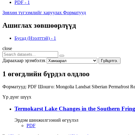
PDF
-
1
Зөвхөн түгээмлийг харуулах Форматууд
Ашиглах зөвшөөрлүүд
Бусад (Нээлттэй)
-
1
close
Дараахаар эрэмбэлэх
Гүйцэтгэ.
1 өгөгдлийн бүрдэл олдлоо
Форматууд:
PDF
Шошго:
Mongolia
Landsat
Siberian Permafrost R
Үр дүнг шүүх
Termokarst Lake Changes in the Southern Fringe
Эрдэм шинжилгээний өгүүлэл
PDF