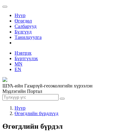
Нүүр
Өгөгдөл
Салбарууд
Бүлгүүд
Танилцуулга
Нэвтрэх
Бүртгүүлэх
MN
EN
ШУА-ийн Газарзүй-геоэкологийн хүрээлэн
Мэдлэгийн Портал
Нүүр
Өгөгдлийн бүрдлүүд
Өгөгдлийн бүрдэл