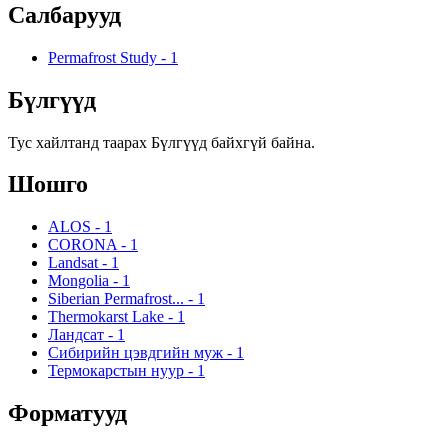
Салбарууд
Permafrost Study
-
1
Бүлгүүд
Тус хайлтанд таарах Бүлгүүд байхгүй байна.
Шошго
ALOS
-
1
CORONA
-
1
Landsat
-
1
Mongolia
-
1
Siberian Permafrost...
-
1
Thermokarst Lake
-
1
Ландсат
-
1
Сибирийн цэвдгийн муж
-
1
Термокарстын нуур
-
1
Форматууд