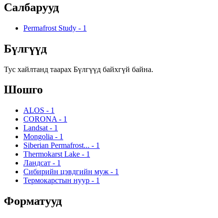
Салбарууд
Permafrost Study
-
1
Бүлгүүд
Тус хайлтанд таарах Бүлгүүд байхгүй байна.
Шошго
ALOS
-
1
CORONA
-
1
Landsat
-
1
Mongolia
-
1
Siberian Permafrost...
-
1
Thermokarst Lake
-
1
Ландсат
-
1
Сибирийн цэвдгийн муж
-
1
Термокарстын нуур
-
1
Форматууд