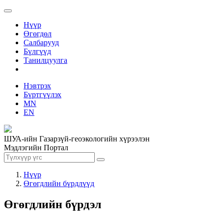
Нүүр
Өгөгдөл
Салбарууд
Бүлгүүд
Танилцуулга
Нэвтрэх
Бүртгүүлэх
MN
EN
ШУА-ийн Газарзүй-геоэкологийн хүрээлэн
Мэдлэгийн Портал
Нүүр
Өгөгдлийн бүрдлүүд
Өгөгдлийн бүрдэл