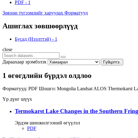
PDF
-
1
Зөвхөн түгээмлийг харуулах Форматууд
Ашиглах зөвшөөрлүүд
Бусад (Нээлттэй)
-
1
close
Дараахаар эрэмбэлэх
Гүйцэтгэ.
1 өгөгдлийн бүрдэл олдлоо
Форматууд:
PDF
Шошго:
Mongolia
Landsat
ALOS
Thermokarst L
Үр дүнг шүүх
Termokarst Lake Changes in the Southern Fringe
Эрдэм шинжилгээний өгүүлэл
PDF