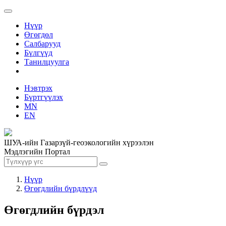
Нүүр
Өгөгдөл
Салбарууд
Бүлгүүд
Танилцуулга
Нэвтрэх
Бүртгүүлэх
MN
EN
ШУА-ийн Газарзүй-геоэкологийн хүрээлэн
Мэдлэгийн Портал
Нүүр
Өгөгдлийн бүрдлүүд
Өгөгдлийн бүрдэл