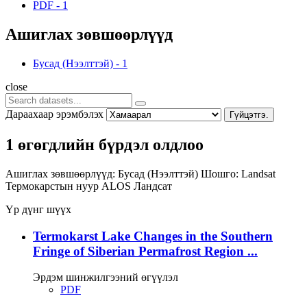
PDF
-
1
Ашиглах зөвшөөрлүүд
Бусад (Нээлттэй)
-
1
close
Дараахаар эрэмбэлэх
Гүйцэтгэ.
1 өгөгдлийн бүрдэл олдлоо
Ашиглах зөвшөөрлүүд:
Бусад (Нээлттэй)
Шошго:
Landsat
Термокарстын нуур
ALOS
Ландсат
Үр дүнг шүүх
Termokarst Lake Changes in the Southern
Fringe of Siberian Permafrost Region ...
Эрдэм шинжилгээний өгүүлэл
PDF