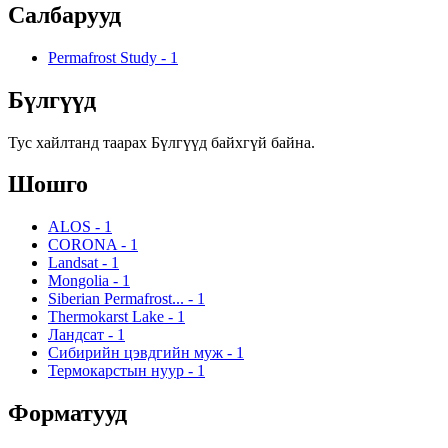
Салбарууд
Permafrost Study
-
1
Бүлгүүд
Тус хайлтанд таарах Бүлгүүд байхгүй байна.
Шошго
ALOS
-
1
CORONA
-
1
Landsat
-
1
Mongolia
-
1
Siberian Permafrost...
-
1
Thermokarst Lake
-
1
Ландсат
-
1
Сибирийн цэвдгийн муж
-
1
Термокарстын нуур
-
1
Форматууд