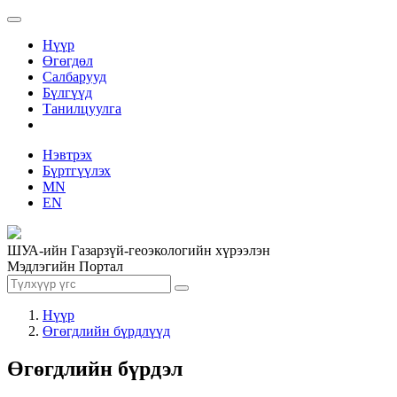
Нүүр
Өгөгдөл
Салбарууд
Бүлгүүд
Танилцуулга
Нэвтрэх
Бүртгүүлэх
MN
EN
ШУА-ийн Газарзүй-геоэкологийн хүрээлэн
Мэдлэгийн Портал
Нүүр
Өгөгдлийн бүрдлүүд
Өгөгдлийн бүрдэл