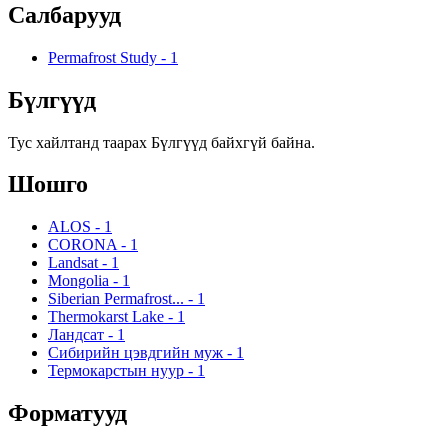
Салбарууд
Permafrost Study
-
1
Бүлгүүд
Тус хайлтанд таарах Бүлгүүд байхгүй байна.
Шошго
ALOS
-
1
CORONA
-
1
Landsat
-
1
Mongolia
-
1
Siberian Permafrost...
-
1
Thermokarst Lake
-
1
Ландсат
-
1
Сибирийн цэвдгийн муж
-
1
Термокарстын нуур
-
1
Форматууд