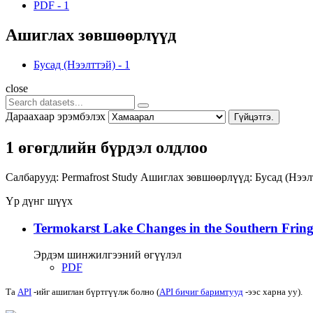
PDF
-
1
Ашиглах зөвшөөрлүүд
Бусад (Нээлттэй)
-
1
close
Дараахаар эрэмбэлэх
Гүйцэтгэ.
1 өгөгдлийн бүрдэл олдлоо
Салбарууд:
Permafrost Study
Ашиглах зөвшөөрлүүд:
Бусад (Нээ
Үр дүнг шүүх
Termokarst Lake Changes in the Southern Fringe
Эрдэм шинжилгээний өгүүлэл
PDF
Та
API
-ийг ашиглан бүртгүүлж болно (
API бичиг баримтууд
-ээс харна уу).