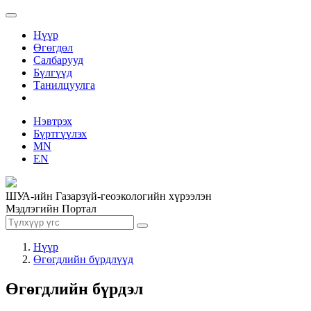
Нүүр
Өгөгдөл
Салбарууд
Бүлгүүд
Танилцуулга
Нэвтрэх
Бүртгүүлэх
MN
EN
ШУА-ийн Газарзүй-геоэкологийн хүрээлэн
Мэдлэгийн Портал
Нүүр
Өгөгдлийн бүрдлүүд
Өгөгдлийн бүрдэл