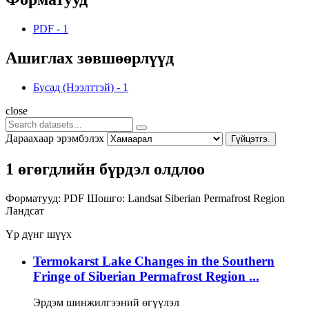
PDF
-
1
Ашиглах зөвшөөрлүүд
Бусад (Нээлттэй)
-
1
close
Дараахаар эрэмбэлэх
Гүйцэтгэ.
1 өгөгдлийн бүрдэл олдлоо
Форматууд:
PDF
Шошго:
Landsat
Siberian Permafrost Region
Ландсат
Үр дүнг шүүх
Termokarst Lake Changes in the Southern
Fringe of Siberian Permafrost Region ...
Эрдэм шинжилгээний өгүүлэл