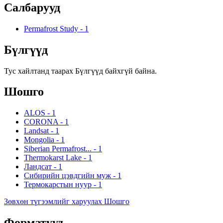
Салбарууд
Permafrost Study
-
1
Бүлгүүд
Тус хайлтанд таарах Бүлгүүд байхгүй байна.
Шошго
ALOS
-
1
CORONA
-
1
Landsat
-
1
Mongolia
-
1
Siberian Permafrost...
-
1
Thermokarst Lake
-
1
Ландсат
-
1
Сибирийн цэвдгийн муж
-
1
Термокарстын нуур
-
1
Зөвхөн түгээмлийг харуулах Шошго
Форматууд