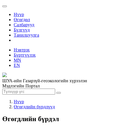
Нүүр
Өгөгдөл
Салбарууд
Бүлгүүд
Танилцуулга
Нэвтрэх
Бүртгүүлэх
MN
EN
ШУА-ийн Газарзүй-геоэкологийн хүрээлэн
Мэдлэгийн Портал
Нүүр
Өгөгдлийн бүрдлүүд
Өгөгдлийн бүрдэл