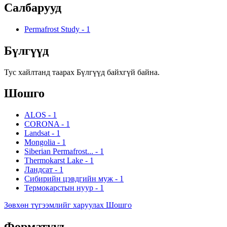
Салбарууд
Permafrost Study
-
1
Бүлгүүд
Тус хайлтанд таарах Бүлгүүд байхгүй байна.
Шошго
ALOS
-
1
CORONA
-
1
Landsat
-
1
Mongolia
-
1
Siberian Permafrost...
-
1
Thermokarst Lake
-
1
Ландсат
-
1
Сибирийн цэвдгийн муж
-
1
Термокарстын нуур
-
1
Зөвхөн түгээмлийг харуулах Шошго
Форматууд