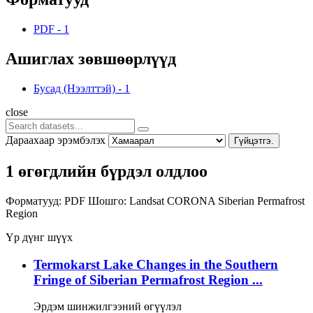
PDF
-
1
Ашиглах зөвшөөрлүүд
Бусад (Нээлттэй)
-
1
close
Дараахаар эрэмбэлэх
Гүйцэтгэ.
1 өгөгдлийн бүрдэл олдлоо
Форматууд:
PDF
Шошго:
Landsat
CORONA
Siberian Permafrost
Region
Үр дүнг шүүх
Termokarst Lake Changes in the Southern
Fringe of Siberian Permafrost Region ...
Эрдэм шинжилгээний өгүүлэл