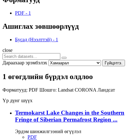
PDF
-
1
Ашиглах зөвшөөрлүүд
Бусад (Нээлттэй)
-
1
close
Дараахаар эрэмбэлэх
Гүйцэтгэ.
1 өгөгдлийн бүрдэл олдлоо
Форматууд:
PDF
Шошго:
Landsat
CORONA
Ландсат
Үр дүнг шүүх
Termokarst Lake Changes in the Southern
Fringe of Siberian Permafrost Region ...
Эрдэм шинжилгээний өгүүлэл
PDF