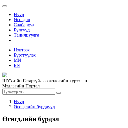
Нүүр
Өгөгдөл
Салбарууд
Бүлгүүд
Танилцуулга
Нэвтрэх
Бүртгүүлэх
MN
EN
ШУА-ийн Газарзүй-геоэкологийн хүрээлэн
Мэдлэгийн Портал
Нүүр
Өгөгдлийн бүрдлүүд
Өгөгдлийн бүрдэл