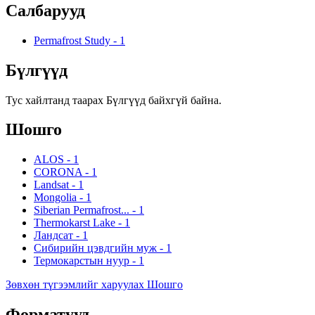
Салбарууд
Permafrost Study
-
1
Бүлгүүд
Тус хайлтанд таарах Бүлгүүд байхгүй байна.
Шошго
ALOS
-
1
CORONA
-
1
Landsat
-
1
Mongolia
-
1
Siberian Permafrost...
-
1
Thermokarst Lake
-
1
Ландсат
-
1
Сибирийн цэвдгийн муж
-
1
Термокарстын нуур
-
1
Зөвхөн түгээмлийг харуулах Шошго
Форматууд