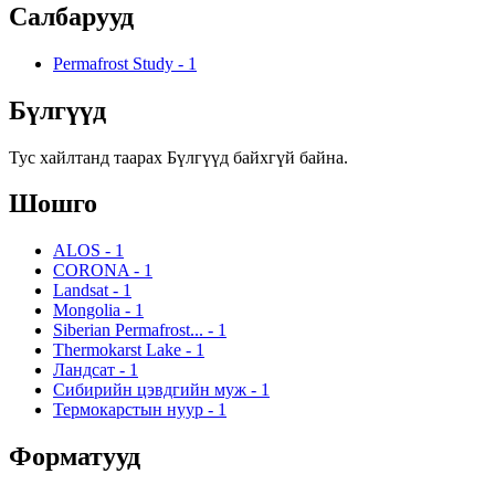
Салбарууд
Permafrost Study
-
1
Бүлгүүд
Тус хайлтанд таарах Бүлгүүд байхгүй байна.
Шошго
ALOS
-
1
CORONA
-
1
Landsat
-
1
Mongolia
-
1
Siberian Permafrost...
-
1
Thermokarst Lake
-
1
Ландсат
-
1
Сибирийн цэвдгийн муж
-
1
Термокарстын нуур
-
1
Форматууд