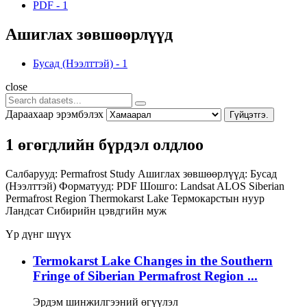
PDF
-
1
Ашиглах зөвшөөрлүүд
Бусад (Нээлттэй)
-
1
close
Дараахаар эрэмбэлэх
Гүйцэтгэ.
1 өгөгдлийн бүрдэл олдлоо
Салбарууд:
Permafrost Study
Ашиглах зөвшөөрлүүд:
Бусад
(Нээлттэй)
Форматууд:
PDF
Шошго:
Landsat
ALOS
Siberian
Permafrost Region
Thermokarst Lake
Термокарстын нуур
Ландсат
Сибирийн цэвдгийн муж
Үр дүнг шүүх
Termokarst Lake Changes in the Southern
Fringe of Siberian Permafrost Region ...
Эрдэм шинжилгээний өгүүлэл