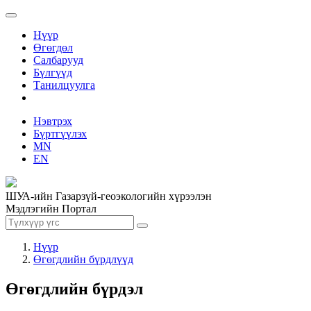
Нүүр
Өгөгдөл
Салбарууд
Бүлгүүд
Танилцуулга
Нэвтрэх
Бүртгүүлэх
MN
EN
ШУА-ийн Газарзүй-геоэкологийн хүрээлэн
Мэдлэгийн Портал
Нүүр
Өгөгдлийн бүрдлүүд
Өгөгдлийн бүрдэл