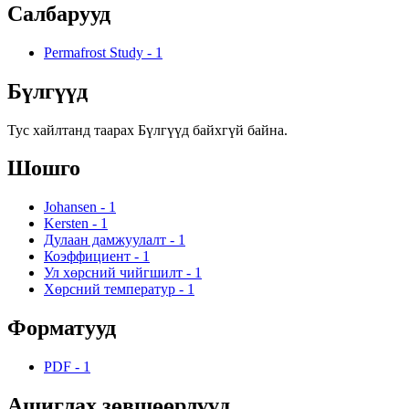
Салбарууд
Permafrost Study
-
1
Бүлгүүд
Тус хайлтанд таарах Бүлгүүд байхгүй байна.
Шошго
Johansen
-
1
Kersten
-
1
Дулаан дамжуулалт
-
1
Коэффициент
-
1
Ул хөрсний чийгшилт
-
1
Хөрсний температур
-
1
Форматууд
PDF
-
1
Ашиглах зөвшөөрлүүд