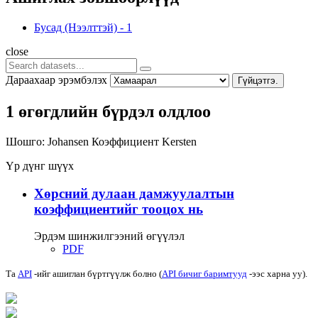
Бусад (Нээлттэй)
-
1
close
Дараахаар эрэмбэлэх
Гүйцэтгэ.
1 өгөгдлийн бүрдэл олдлоо
Шошго:
Johansen
Коэффициент
Kersten
Үр дүнг шүүх
Хөрсний дулаан дамжуулалтын
коэффициентийг тооцох нь
Эрдэм шинжилгээний өгүүлэл
PDF
Та
API
-ийг ашиглан бүртгүүлж болно (
API бичиг баримтууд
-ээс харна уу).