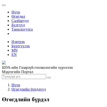
Нүүр
Өгөгдөл
Салбарууд
Бүлгүүд
Танилцуулга
Нэвтрэх
Бүртгүүлэх
MN
EN
ШУА-ийн Газарзүй-геоэкологийн хүрээлэн
Мэдлэгийн Портал
Нүүр
Өгөгдлийн бүрдлүүд
Өгөгдлийн бүрдэл