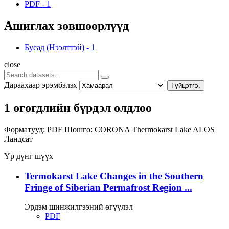
PDF
-
1
Ашиглах зөвшөөрлүүд
Бусад (Нээлттэй)
-
1
close
Дараахаар эрэмбэлэх
Гүйцэтгэ.
1 өгөгдлийн бүрдэл олдлоо
Форматууд:
PDF
Шошго:
CORONA
Thermokarst Lake
ALOS
Ландсат
Үр дүнг шүүх
Termokarst Lake Changes in the Southern
Fringe of Siberian Permafrost Region ...
Эрдэм шинжилгээний өгүүлэл
PDF