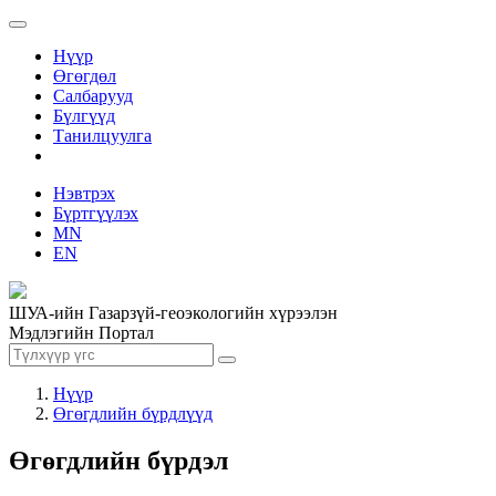
Нүүр
Өгөгдөл
Салбарууд
Бүлгүүд
Танилцуулга
Нэвтрэх
Бүртгүүлэх
MN
EN
ШУА-ийн Газарзүй-геоэкологийн хүрээлэн
Мэдлэгийн Портал
Нүүр
Өгөгдлийн бүрдлүүд
Өгөгдлийн бүрдэл