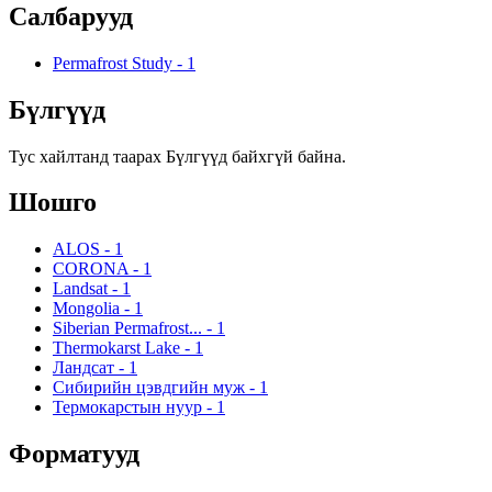
Салбарууд
Permafrost Study
-
1
Бүлгүүд
Тус хайлтанд таарах Бүлгүүд байхгүй байна.
Шошго
ALOS
-
1
CORONA
-
1
Landsat
-
1
Mongolia
-
1
Siberian Permafrost...
-
1
Thermokarst Lake
-
1
Ландсат
-
1
Сибирийн цэвдгийн муж
-
1
Термокарстын нуур
-
1
Форматууд