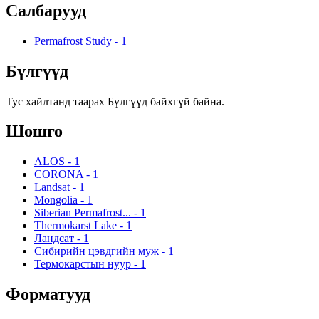
Салбарууд
Permafrost Study
-
1
Бүлгүүд
Тус хайлтанд таарах Бүлгүүд байхгүй байна.
Шошго
ALOS
-
1
CORONA
-
1
Landsat
-
1
Mongolia
-
1
Siberian Permafrost...
-
1
Thermokarst Lake
-
1
Ландсат
-
1
Сибирийн цэвдгийн муж
-
1
Термокарстын нуур
-
1
Форматууд