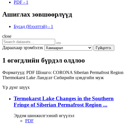
PDF
-
1
Ашиглах зөвшөөрлүүд
Бусад (Нээлттэй)
-
1
close
Дараахаар эрэмбэлэх
Гүйцэтгэ.
1 өгөгдлийн бүрдэл олдлоо
Форматууд:
PDF
Шошго:
CORONA
Siberian Permafrost Region
Thermokarst Lake
Ландсат
Сибирийн цэвдгийн муж
Үр дүнг шүүх
Termokarst Lake Changes in the Southern
Fringe of Siberian Permafrost Region ...
Эрдэм шинжилгээний өгүүлэл
PDF