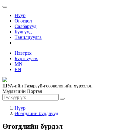
Нүүр
Өгөгдөл
Салбарууд
Бүлгүүд
Танилцуулга
Нэвтрэх
Бүртгүүлэх
MN
EN
ШУА-ийн Газарзүй-геоэкологийн хүрээлэн
Мэдлэгийн Портал
Нүүр
Өгөгдлийн бүрдлүүд
Өгөгдлийн бүрдэл