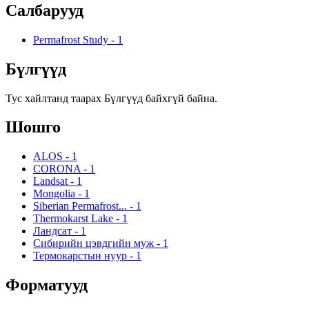
Салбарууд
Permafrost Study
-
1
Бүлгүүд
Тус хайлтанд таарах Бүлгүүд байхгүй байна.
Шошго
ALOS
-
1
CORONA
-
1
Landsat
-
1
Mongolia
-
1
Siberian Permafrost...
-
1
Thermokarst Lake
-
1
Ландсат
-
1
Сибирийн цэвдгийн муж
-
1
Термокарстын нуур
-
1
Форматууд