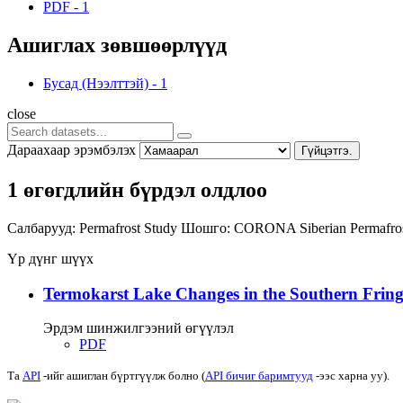
PDF
-
1
Ашиглах зөвшөөрлүүд
Бусад (Нээлттэй)
-
1
close
Дараахаар эрэмбэлэх
Гүйцэтгэ.
1 өгөгдлийн бүрдэл олдлоо
Салбарууд:
Permafrost Study
Шошго:
CORONA
Siberian Permafr
Үр дүнг шүүх
Termokarst Lake Changes in the Southern Fringe
Эрдэм шинжилгээний өгүүлэл
PDF
Та
API
-ийг ашиглан бүртгүүлж болно (
API бичиг баримтууд
-ээс харна уу).