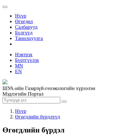
Нүүр
Өгөгдөл
Салбарууд
Бүлгүүд
Танилцуулга
Нэвтрэх
Бүртгүүлэх
MN
EN
ШУА-ийн Газарзүй-геоэкологийн хүрээлэн
Мэдлэгийн Портал
Нүүр
Өгөгдлийн бүрдлүүд
Өгөгдлийн бүрдэл