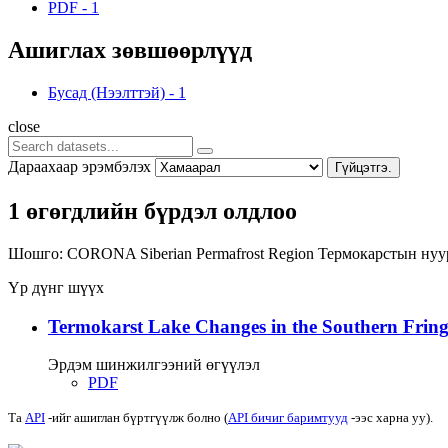
PDF
-
1
Ашиглах зөвшөөрлүүд
Бусад (Нээлттэй)
-
1
close
Дараахаар эрэмбэлэх
Гүйцэтгэ.
1 өгөгдлийн бүрдэл олдлоо
Шошго:
CORONA
Siberian Permafrost Region
Термокарстын ну
Үр дүнг шүүх
Termokarst Lake Changes in the Southern Fringe
Эрдэм шинжилгээний өгүүлэл
PDF
Та
API
-ийг ашиглан бүртгүүлж болно (
API бичиг баримтууд
-ээс харна уу).