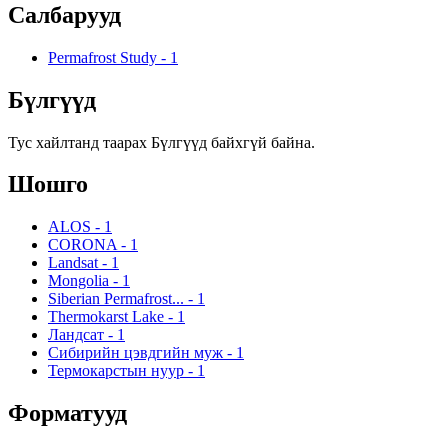
Салбарууд
Permafrost Study
-
1
Бүлгүүд
Тус хайлтанд таарах Бүлгүүд байхгүй байна.
Шошго
ALOS
-
1
CORONA
-
1
Landsat
-
1
Mongolia
-
1
Siberian Permafrost...
-
1
Thermokarst Lake
-
1
Ландсат
-
1
Сибирийн цэвдгийн муж
-
1
Термокарстын нуур
-
1
Форматууд