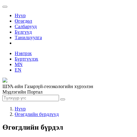
Нүүр
Өгөгдөл
Салбарууд
Бүлгүүд
Танилцуулга
Нэвтрэх
Бүртгүүлэх
MN
EN
ШУА-ийн Газарзүй-геоэкологийн хүрээлэн
Мэдлэгийн Портал
Нүүр
Өгөгдлийн бүрдлүүд
Өгөгдлийн бүрдэл