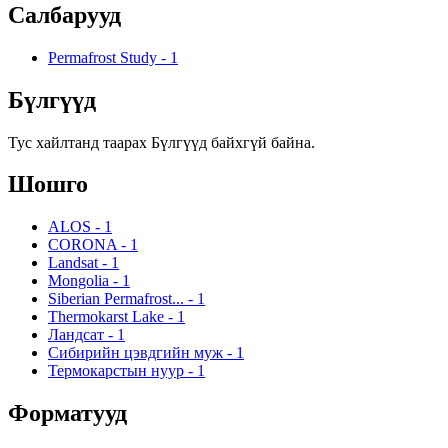
Салбарууд
Permafrost Study
-
1
Бүлгүүд
Тус хайлтанд таарах Бүлгүүд байхгүй байна.
Шошго
ALOS
-
1
CORONA
-
1
Landsat
-
1
Mongolia
-
1
Siberian Permafrost...
-
1
Thermokarst Lake
-
1
Ландсат
-
1
Сибирийн цэвдгийн муж
-
1
Термокарстын нуур
-
1
Форматууд