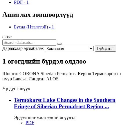
PDF
-
1
Ашиглах зөвшөөрлүүд
Бусад (Нээлттэй)
-
1
close
Дараахаар эрэмбэлэх
Гүйцэтгэ.
1 өгөгдлийн бүрдэл олдлоо
Шошго:
CORONA
Siberian Permafrost Region
Термокарстын
нуур
Landsat
Ландсат
ALOS
Үр дүнг шүүх
Termokarst Lake Changes in the Southern
Fringe of Siberian Permafrost Region ...
Эрдэм шинжилгээний өгүүлэл
PDF