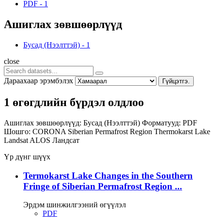
PDF
-
1
Ашиглах зөвшөөрлүүд
Бусад (Нээлттэй)
-
1
close
Дараахаар эрэмбэлэх
Гүйцэтгэ.
1 өгөгдлийн бүрдэл олдлоо
Ашиглах зөвшөөрлүүд:
Бусад (Нээлттэй)
Форматууд:
PDF
Шошго:
CORONA
Siberian Permafrost Region
Thermokarst Lake
Landsat
ALOS
Ландсат
Үр дүнг шүүх
Termokarst Lake Changes in the Southern
Fringe of Siberian Permafrost Region ...
Эрдэм шинжилгээний өгүүлэл
PDF