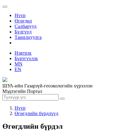
Нүүр
Өгөгдөл
Салбарууд
Бүлгүүд
Танилцуулга
Нэвтрэх
Бүртгүүлэх
MN
EN
ШУА-ийн Газарзүй-геоэкологийн хүрээлэн
Мэдлэгийн Портал
Нүүр
Өгөгдлийн бүрдлүүд
Өгөгдлийн бүрдэл