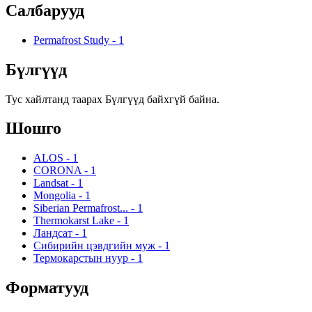
Салбарууд
Permafrost Study
-
1
Бүлгүүд
Тус хайлтанд таарах Бүлгүүд байхгүй байна.
Шошго
ALOS
-
1
CORONA
-
1
Landsat
-
1
Mongolia
-
1
Siberian Permafrost...
-
1
Thermokarst Lake
-
1
Ландсат
-
1
Сибирийн цэвдгийн муж
-
1
Термокарстын нуур
-
1
Форматууд