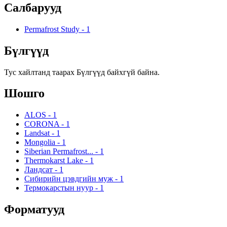
Салбарууд
Permafrost Study
-
1
Бүлгүүд
Тус хайлтанд таарах Бүлгүүд байхгүй байна.
Шошго
ALOS
-
1
CORONA
-
1
Landsat
-
1
Mongolia
-
1
Siberian Permafrost...
-
1
Thermokarst Lake
-
1
Ландсат
-
1
Сибирийн цэвдгийн муж
-
1
Термокарстын нуур
-
1
Форматууд