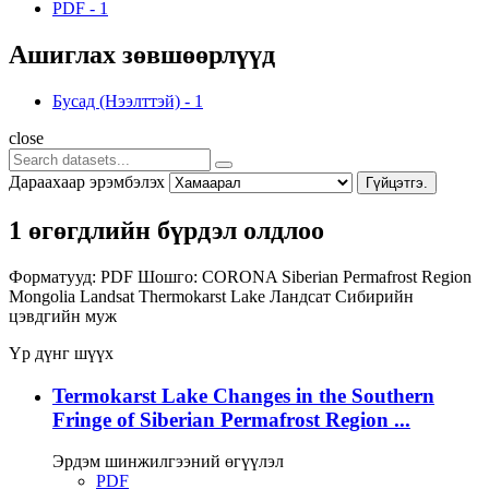
PDF
-
1
Ашиглах зөвшөөрлүүд
Бусад (Нээлттэй)
-
1
close
Дараахаар эрэмбэлэх
Гүйцэтгэ.
1 өгөгдлийн бүрдэл олдлоо
Форматууд:
PDF
Шошго:
CORONA
Siberian Permafrost Region
Mongolia
Landsat
Thermokarst Lake
Ландсат
Сибирийн
цэвдгийн муж
Үр дүнг шүүх
Termokarst Lake Changes in the Southern
Fringe of Siberian Permafrost Region ...
Эрдэм шинжилгээний өгүүлэл
PDF