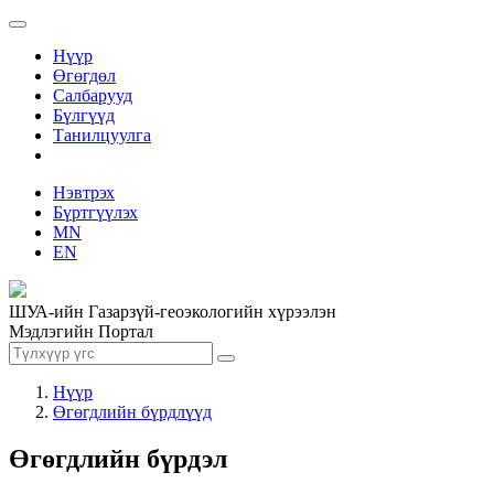
Нүүр
Өгөгдөл
Салбарууд
Бүлгүүд
Танилцуулга
Нэвтрэх
Бүртгүүлэх
MN
EN
ШУА-ийн Газарзүй-геоэкологийн хүрээлэн
Мэдлэгийн Портал
Нүүр
Өгөгдлийн бүрдлүүд
Өгөгдлийн бүрдэл