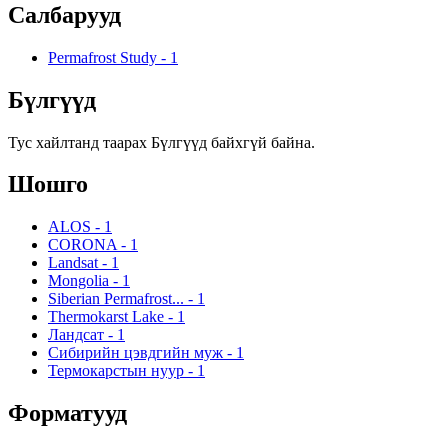
Салбарууд
Permafrost Study
-
1
Бүлгүүд
Тус хайлтанд таарах Бүлгүүд байхгүй байна.
Шошго
ALOS
-
1
CORONA
-
1
Landsat
-
1
Mongolia
-
1
Siberian Permafrost...
-
1
Thermokarst Lake
-
1
Ландсат
-
1
Сибирийн цэвдгийн муж
-
1
Термокарстын нуур
-
1
Форматууд