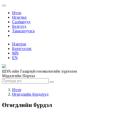
Нүүр
Өгөгдөл
Салбарууд
Бүлгүүд
Танилцуулга
Нэвтрэх
Бүртгүүлэх
MN
EN
ШУА-ийн Газарзүй-геоэкологийн хүрээлэн
Мэдлэгийн Портал
Нүүр
Өгөгдлийн бүрдлүүд
Өгөгдлийн бүрдэл